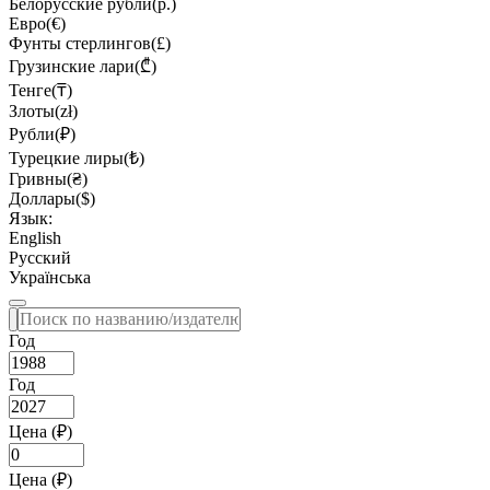
Белорусские рубли(р.)
Евро(€)
Фунты стерлингов(£)
Грузинские лари(₾)
Тенге(₸)
Злоты(zł)
Рубли(₽)
Турецкие лиры(₺)
Гривны(₴)
Доллары($)
Язык:
English
Русский
Українська
Год
Год
Цена (₽)
Цена (₽)