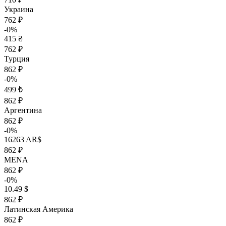
Украина
762 ₽
-0%
415 ₴
762 ₽
Турция
862 ₽
-0%
499 ₺
862 ₽
Аргентина
862 ₽
-0%
16263 AR$
862 ₽
MENA
862 ₽
-0%
10.49 $
862 ₽
Латинская Америка
862 ₽