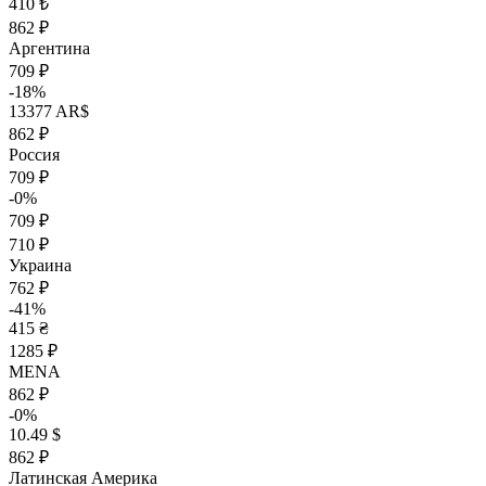
410 ₺
862 ₽
Аргентина
709 ₽
-18%
13377 AR$
862 ₽
Россия
709 ₽
-0%
709 ₽
710 ₽
Украина
762 ₽
-41%
415 ₴
1285 ₽
MENA
862 ₽
-0%
10.49 $
862 ₽
Латинская Америка