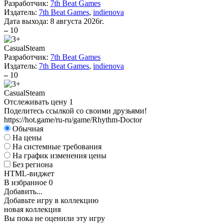
Разработчик:
7th Beat Games
Издатель:
7th Beat Games
,
indienova
Дата выхода:
8 августа 2026г.
–
10
Casual
Steam
Разработчик:
7th Beat Games
Издатель:
7th Beat Games
,
indienova
–
10
Casual
Steam
Отслеживать цену
1
Поделитесь ссылкой со своими друзьями!
https://hot.game/ru-ru/game/Rhythm-Doctor
Обычная
На цены
На системные требования
На график изменения цены
Без региона
HTML-виджет
В избранное
0
Добавить...
Добавьте игру в коллекцию
новая коллекция
Вы пока не оценили эту игру