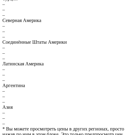
–
–
–
Северная Америка
–
–
–
Соединённые Штаты Америки
–
–
–
Латинская Америка
–
–
–
Аргентина
–
–
–
Азия
–
–
–
* Вы можете просмотреть цены в других регионах, просто
нажав по ним в этом блоке. Это только предпросмотр цен,