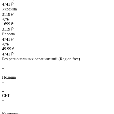
4741 ₽
Украина
3119 ₽
-0%
1699 ₴
3119 ₽
Европа
4741 ₽
-0%
49.99 €
4741 ₽
Без региональных ограничений (Region free)
–
–
–
Польша
–
–
–
СНГ
–
–
–
Казахстан