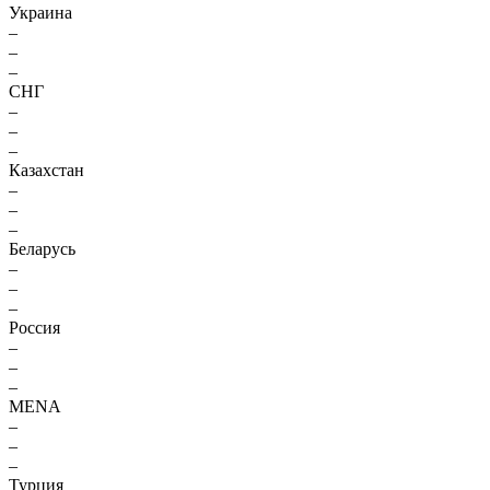
Украина
–
–
–
СНГ
–
–
–
Казахстан
–
–
–
Беларусь
–
–
–
Россия
–
–
–
MENA
–
–
–
Турция