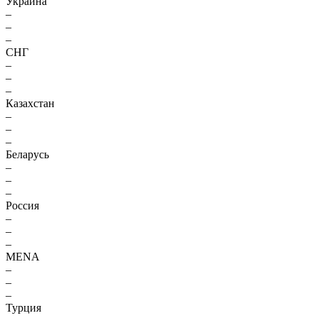
Украина
–
–
–
СНГ
–
–
–
Казахстан
–
–
–
Беларусь
–
–
–
Россия
–
–
–
MENA
–
–
–
Турция