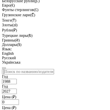
Белорусские рубли(р.)
Евро(€)
Фунты стерлингов(£)
Грузинские лари(₾)
Тенге(₸)
Злоты(zł)
Рубли(₽)
Турецкие лиры(₺)
Гривны(₴)
Доллары($)
Язык:
English
Русский
Українська
Год
Год
Цена (₽)
Цена (₽)