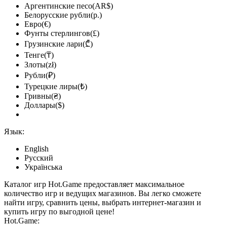
Аргентинские песо(AR$)
Белорусские рубли(р.)
Евро(€)
Фунты стерлингов(£)
Грузинские лари(₾)
Тенге(₸)
Злоты(zł)
Рубли(₽)
Турецкие лиры(₺)
Гривны(₴)
Доллары($)
Язык:
English
Русский
Українська
Каталог игр Hot.Game предоставляет максимальное
количество игр и ведущих магазинов. Вы легко сможете
найти игру, сравнить цены, выбрать интернет-магазин и
купить игру по выгодной цене!
Hot.Game: