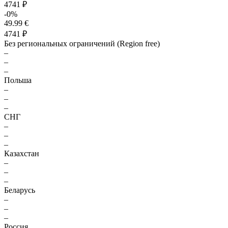
4741 ₽
-0%
49.99 €
4741 ₽
Без региональных ограничений (Region free)
–
–
–
Польша
–
–
–
СНГ
–
–
–
Казахстан
–
–
–
Беларусь
–
–
–
Россия