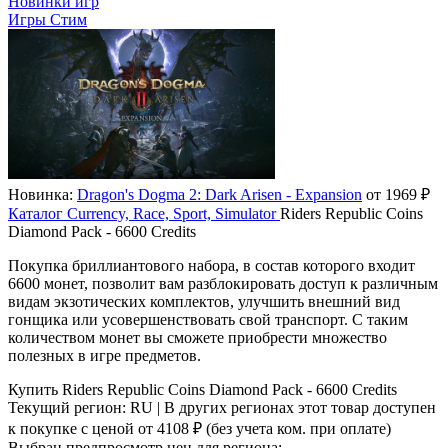
Новинки игр
Игры Стим
Новинка:
Dragon's Dogma 2: Dark Arisen - Expansion
от 1969 ₽
Каталог
Currency, Race, Sport, Simulator
Riders Republic Coins
Diamond Pack - 6600 Credits
Покупка бриллиантового набора, в состав которого входит
6600 монет, позволит вам разблокировать доступ к различным
видам экзотических комплектов, улучшить внешний вид
гонщика или усовершенствовать свой транспорт. С таким
количеством монет вы сможете приобрести множество
полезных в игре предметов.
Купить Riders Republic Coins Diamond Pack - 6600 Credits
Текущий регион:
RU
| В других регионах этот товар доступен
к покупке с ценой
от 4108 ₽
(без учета ком. при оплате)
Выбран предпросмотр цен для региона: