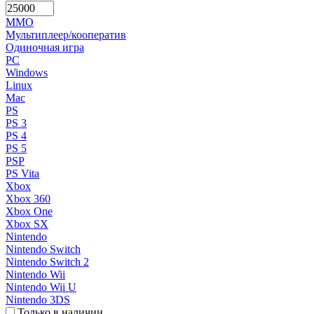
MMO
Мультиплеер/кооператив
Одиночная игра
PC
Windows
Linux
Mac
PS
PS 3
PS 4
PS 5
PSP
PS Vita
Xbox
Xbox 360
Xbox One
Xbox SX
Nintendo
Nintendo Switch
Nintendo Switch 2
Nintendo Wii
Nintendo Wii U
Nintendo 3DS
Только в наличии