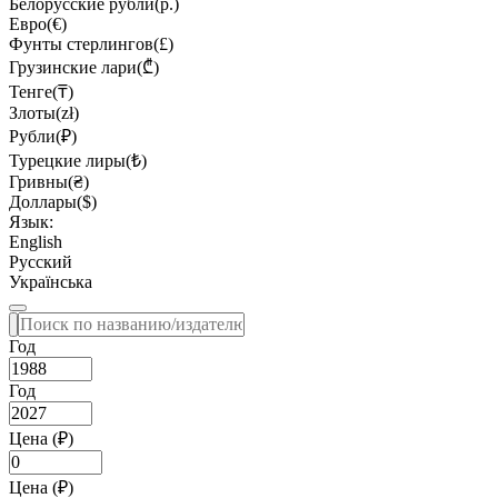
Белорусские рубли(р.)
Евро(€)
Фунты стерлингов(£)
Грузинские лари(₾)
Тенге(₸)
Злоты(zł)
Рубли(₽)
Турецкие лиры(₺)
Гривны(₴)
Доллары($)
Язык:
English
Русский
Українська
Год
Год
Цена (₽)
Цена (₽)