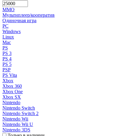
MMO
Мультиплеер/кооператив
Одиночная игра
PC
Windows
Linux
Mac
PS
PS 3
PS 4
PS 5
PSP
PS Vita
Xbox
Xbox 360
Xbox One
Xbox SX
Nintendo
Nintendo Switch
Nintendo Switch 2
Nintendo Wii
Nintendo Wii U
Nintendo 3DS
Только в наличии