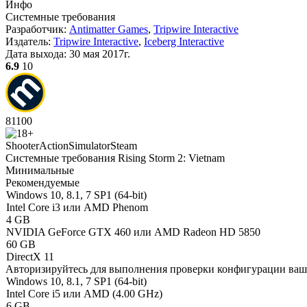
Инфо
Системные требования
Разработчик:
Antimatter Games
,
Tripwire Interactive
Издатель:
Tripwire Interactive
,
Iceberg Interactive
Дата выхода:
30 мая 2017г.
6.9
10
81
100
Shooter
Action
Simulator
Steam
Системные требования Rising Storm 2: Vietnam
Минимальные
Рекомендуемые
Windows 10, 8.1, 7 SP1 (64-bit)
Intel Core i3 или AMD Phenom
4 GB
NVIDIA GeForce GTX 460 или AMD Radeon HD 5850
60 GB
DirectX 11
Авторизируйтесь
для выполнения проверки конфигурации ва
Windows 10, 8.1, 7 SP1 (64-bit)
Intel Core i5 или AMD (4.00 GHz)
6 GB