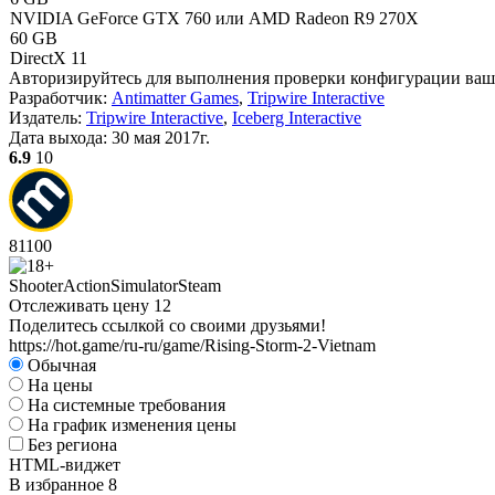
NVIDIA GeForce GTX 760 или AMD Radeon R9 270X
60 GB
DirectX 11
Авторизируйтесь
для выполнения проверки конфигурации ва
Разработчик:
Antimatter Games
,
Tripwire Interactive
Издатель:
Tripwire Interactive
,
Iceberg Interactive
Дата выхода:
30 мая 2017г.
6.9
10
81
100
Shooter
Action
Simulator
Steam
Отслеживать цену
12
Поделитесь ссылкой со своими друзьями!
https://hot.game/ru-ru/game/Rising-Storm-2-Vietnam
Обычная
На цены
На системные требования
На график изменения цены
Без региона
HTML-виджет
В избранное
8