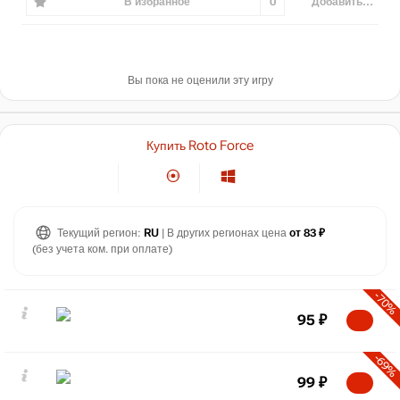
В избранное
0
Добавить...
Вы пока не оценили эту игру
Купить Roto Force
Текущий регион:
RU
| В других регионах цена
от 83 ₽
(без учета ком. при оплате)
-70%
95
₽
-69%
99
₽