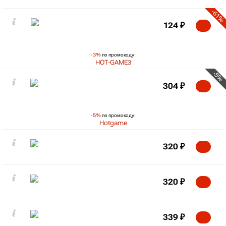
-61%
124
₽
-3%
по промокоду:
HOT-GAME3
-5%
304
₽
-5%
по промокоду:
Hotgame
320
₽
320
₽
339
₽