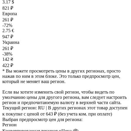
3.17 $
821 ₽
Европа
261 ₽
-72%
2.75 €
947 ₽
Украина
261 ₽
-38%
142 ₴
422 ₽
* Вы можете просмотреть цены в других регионах, просто
нажав по ним в этом блоке. Это только предпросмотр цен,
который не меняет ваш регион.
Если вы хотите изменить свой регион, чтобы видеть по
умолчанию цены для другого региона, вам следует настроить
регион и предпочитаюемую валюту в верхней части сайта.
Текущий регион:
RU
| В других регионах этот товар доступен
к покупке с ценой
от 643 ₽
(без учета ком. при оплате)
Выбран предпросмотр цен для региона:
Регион
Конвертированная текущая ц
Ц
ена (₽)