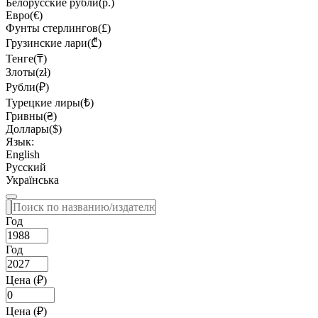
Белорусские рубли(р.)
Евро(€)
Фунты стерлингов(£)
Грузинские лари(₾)
Тенге(₸)
Злоты(zł)
Рубли(₽)
Турецкие лиры(₺)
Гривны(₴)
Доллары($)
Язык:
English
Русский
Українська
Год
Год
Цена (₽)
Цена (₽)