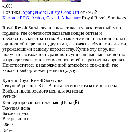
-10%
Новинка:
SpongeBob: Krusty Cook-Off
от 495 ₽
Каталог
RPG, Action, Casual, Adventure
Royal Revolt Survivors
Royal Revolt Survivors погружает вас в увлекательный мир
roguelite, где сочетаются захватывающие битвы и
требовательная стратегия. Вы сможете испытать свои силы в
одиночной игре или с друзьями, сражаясь с тёмными силами,
угрожающими вашему королевству. Купив эту игру, вы
получите возможность развивать уникальные навыки воинов
и преодолевать множество опасностей на различных аренах.
Пристраститесь к напряженной атмосфере сражений, где
каждый выбор может решить судьбу!
Купить Royal Revolt Survivors
Текущий регион:
RU
| В этом регионе самая низкая цена!
Выбран предпросмотр цен для региона:
Регион
Конвертированная текущая ц
Ц
ена (₽)
Текущая цена
Базовая цена
Все регионы
366 ₽
-64%