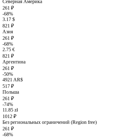
Северная Америка
261 ₽
-68%
3.17 $
821 ₽
Азия
261 ₽
-68%
2.75 €
821 ₽
Аргентина
261 ₽
-50%
4921 AR$
517 ₽
Польша
261 ₽
-74%
11.85 zł
1012 ₽
Без региональных ограничений (Region free)
261 ₽
-68%