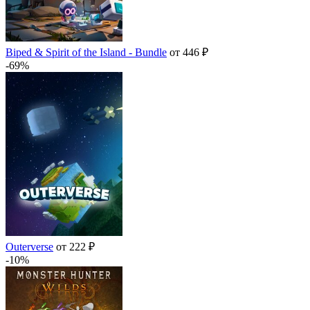
Biped & Spirit of the Island - Bundle
от 446 ₽
-69%
Outerverse
от 222 ₽
-10%