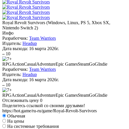
Royal Revolt Survivors
(
Windows, Linux, PS 5, Xbox SX,
Nintendo Switch 2
)
Инфо
Разработчик:
Team Warriors
Издатель:
Headup
Дата выхода:
16 марта 2026г.
–
10
RPG
Action
Casual
Adventure
Epic Games
Steam
GoG
Indie
Разработчик:
Team Warriors
Издатель:
Headup
Дата выхода:
16 марта 2026г.
–
10
RPG
Action
Casual
Adventure
Epic Games
Steam
GoG
Indie
Отслеживать цену
0
Поделитесь ссылкой со своими друзьями!
https://hot.game/ru-ru/game/Royal-Revolt-Survivors
Обычная
На цены
На системные требования