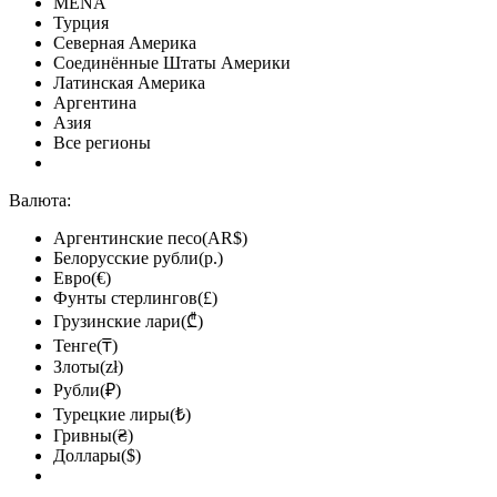
MENA
Турция
Северная Америка
Соединённые Штаты Америки
Латинская Америка
Аргентина
Азия
Все регионы
Валюта:
Аргентинские песо(AR$)
Белорусские рубли(р.)
Евро(€)
Фунты стерлингов(£)
Грузинские лари(₾)
Тенге(₸)
Злоты(zł)
Рубли(₽)
Турецкие лиры(₺)
Гривны(₴)
Доллары($)