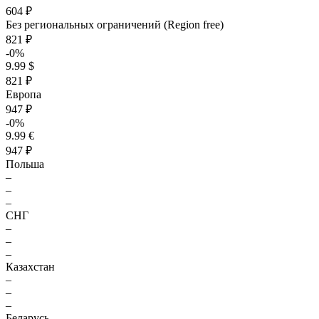
604 ₽
Без региональных ограничений (Region free)
821 ₽
-0%
9.99 $
821 ₽
Европа
947 ₽
-0%
9.99 €
947 ₽
Польша
–
–
–
СНГ
–
–
–
Казахстан
–
–
–
Беларусь