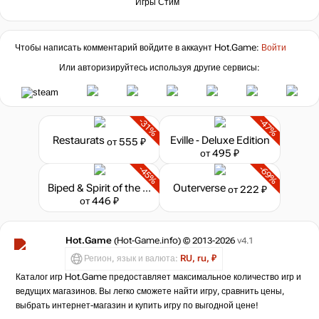
Игры Стим
Чтобы написать комментарий войдите в аккаунт
Hot.Game
:
Войти
Или авторизируйтесь используя другие сервисы:
-31%
-47%
Restaurats
Eville - Deluxe Edition
от 555 ₽
от 495 ₽
-45%
-69%
Biped & Spirit of the Island - Bundle
Outerverse
от 222 ₽
от 446 ₽
Hot.Game
(Hot-Game.info) © 2013-2026
v4.1
Регион, язык и валюта:
RU, ru, ₽
Каталог игр Hot.Game предоставляет максимальное количество игр и
ведущих магазинов. Вы легко сможете найти игру, сравнить цены,
выбрать интернет-магазин и купить игру по выгодной цене!