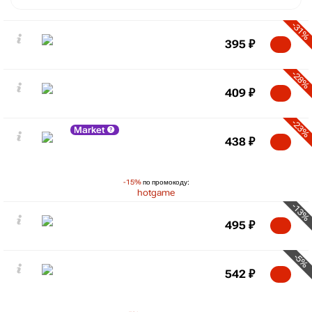
-31%
395
₽
-28%
409
₽
-23%
Market
438
₽
-15%
по промокоду:
hotgame
-13%
495
₽
-5%
542
₽