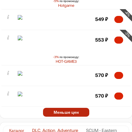
-5%
по промокоду:
Hotgame
-4%
549
₽
-3%
553
₽
-3%
по промокоду:
HOT-GAME3
570
₽
570
₽
Меньше цен
Каталог
DLC, Action, Adventure
SCUM - Eastern