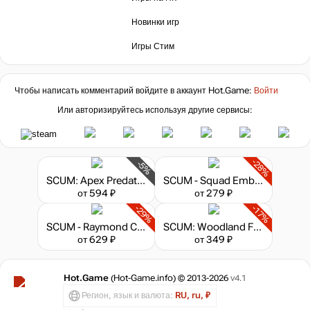
Новинки игр
Игры Стим
Чтобы написать комментарий войдите в аккаунт
Hot.Game
:
Войти
Или авторизируйтесь используя другие сервисы:
-28%
-5%
SCUM: Apex Predator Pack
SCUM - Squad Emblem Pack
от 594 ₽
от 279 ₽
-29%
-17%
SCUM - Raymond Cruz Character Pack
SCUM: Woodland Furniture Pack
от 629 ₽
от 349 ₽
Hot.Game
(Hot-Game.info) © 2013-2026
v4.1
Регион, язык и валюта:
RU, ru, ₽