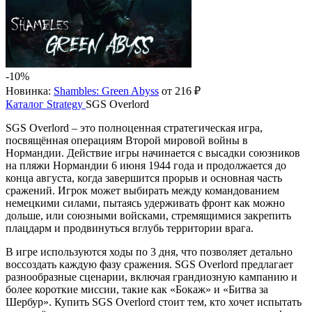
-10%
Новинка:
Shambles: Green Abyss
от 216 ₽
Каталог
Strategy
SGS Overlord
SGS Overlord – это полноценная стратегическая игра,
посвящённая операциям Второй мировой войны в
Нормандии. Действие игры начинается с высадки союзников
на пляжи Нормандии 6 июня 1944 года и продолжается до
конца августа, когда завершится прорыв и основная часть
сражений. Игрок может выбирать между командованием
немецкими силами, пытаясь удерживать фронт как можно
дольше, или союзными войсками, стремящимися закрепить
плацдарм и продвинуться вглубь территории врага.
В игре используются ходы по 3 дня, что позволяет детально
воссоздать каждую фазу сражения. SGS Overlord предлагает
разнообразные сценарии, включая грандиозную кампанию и
более короткие миссии, такие как «Бокаж» и «Битва за
Шербур». Купить SGS Overlord стоит тем, кто хочет испытать