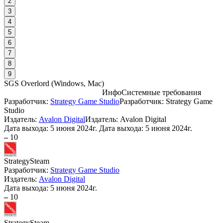
2
3
4
5
6
7
8
9
SGS Overlord
(
Windows, Mac
)
Инфо
Системные требования
Разработчик:
Strategy Game Studio
Разработчик: Strategy Game
С
Studio
Издатель:
Avalon Digital
Издатель: Avalon Digital
Дата выхода:
5 июня 2024г.
Дата выхода: 5 июня 2024г.
W
–
10
Strategy
Steam
Разработчик:
Strategy Game Studio
Издатель:
Avalon Digital
Дата выхода:
5 июня 2024г.
D
–
10
А
Strategy
Steam