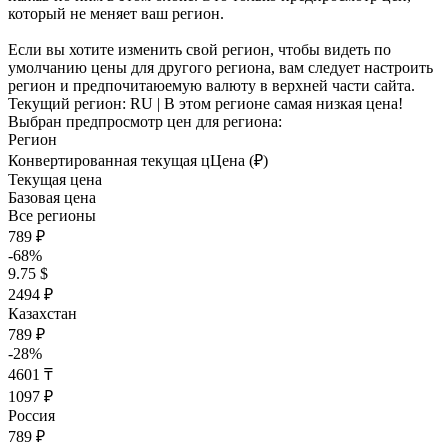
который не меняет ваш регион.
Если вы хотите изменить свой регион, чтобы видеть по
умолчанию цены для другого региона, вам следует настроить
регион и предпочитаюемую валюту в верхней части сайта.
Текущий регион:
RU
| В этом регионе самая низкая цена!
Выбран предпросмотр цен для региона:
Регион
Конвертированная текущая ц
Ц
ена (₽)
Текущая цена
Базовая цена
Все регионы
789 ₽
-68%
9.75 $
2494 ₽
Казахстан
789 ₽
-28%
4601 ₸
1097 ₽
Россия
789 ₽