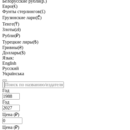
Белорусские рубли(р.)
Евро(€)
Фунты стерлингов(£)
Грузинские лари(₾)
Тенге(₸)
Злоты(zł)
Рубли(₽)
Турецкие лиры(₺)
Гривны(₴)
Доллары($)
Язык:
English
Русский
Українська
Год
Год
Цена (₽)
Цена (₽)