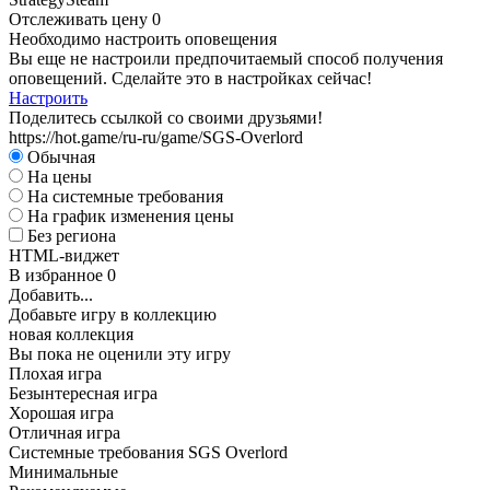
Отслеживать цену
0
Необходимо настроить оповещения
Вы еще не настроили предпочитаемый способ получения
оповещений. Сделайте это в настройках сейчас!
Настроить
Поделитесь ссылкой со своими друзьями!
D
https://hot.game/ru-ru/game/SGS-Overlord
Обычная
А
На цены
На системные требования
На график изменения цены
Без региона
HTML-виджет
В избранное
0
Добавить...
Добавьте игру в коллекцию
новая коллекция
Вы пока не оценили эту игру
Плохая игра
Безынтересная игра
Хорошая игра
Отличная игра
Системные требования SGS Overlord
Минимальные