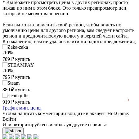
* Вы можете просмотреть цены в других регионах, просто
нажав по ним в этом блоке. Это только предпросмотр цен,
который не меняет ваш регион.
Если вы хотите изменить свой регион, чтобы видеть по
умолчанию цены для другого региона, вам следует настроить
регион и предпочитаюемую валюту в верхней части сайта.
₽
К сожалению, нам не удалось найти ни одного предложения :(
max
880
-10%
800
789
₽
купить
700
600
-10%
500
795
₽
купить
min
352
400
880
₽
купить
2025
2026
t
919
₽
купить
График мин. цены
Чтобы написать комментарий войдите в аккаунт
Hot.Game
:
Войти
Или авторизируйтесь используя другие сервисы: