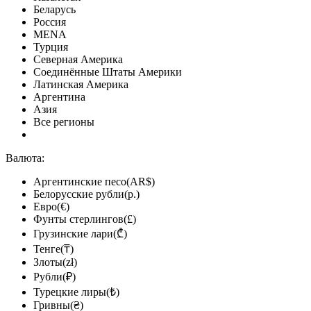
Беларусь
Россия
MENA
Турция
Северная Америка
Соединённые Штаты Америки
Латинская Америка
Аргентина
Азия
Все регионы
Валюта:
Аргентинские песо(AR$)
Белорусские рубли(р.)
Евро(€)
Фунты стерлингов(£)
Грузинские лари(₾)
Тенге(₸)
Злоты(zł)
Рубли(₽)
Турецкие лиры(₺)
Гривны(₴)