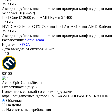
35.3 GB
Авторизируйтесь
для выполнения проверки конфигурации ва
Windows 10 (64-bit)
Intel Core i7-2600 или AMD Ryzen 5 1400
12 GB
NVIDIA GeForce GTX 780 или Intel Arc A310 или AMD Radeon
35.3 GB
Авторизируйтесь
для выполнения проверки конфигурации ва
Разработчик:
Sonic Team
Издатель:
SEGA
Дата выхода:
24 октября 2024г.
–
10
80
100
Action
Epic Games
Steam
Отслеживать цену
5
Поделитесь ссылкой со своими друзьями!
https://hot.game/ru-ru/game/SONIC-X-SHADOW-GENERATION
Обычная
На цены
На системные требования