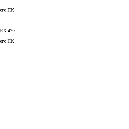
шего ПК
 RX 470
шего ПК