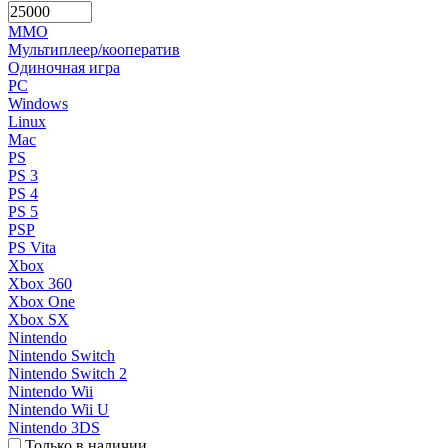
MMO
Мультиплеер/кооператив
Одиночная игра
PC
Windows
Linux
Mac
PS
PS 3
PS 4
PS 5
PSP
PS Vita
Xbox
Xbox 360
Xbox One
Xbox SX
Nintendo
Nintendo Switch
Nintendo Switch 2
Nintendo Wii
Nintendo Wii U
Nintendo 3DS
Только в наличии