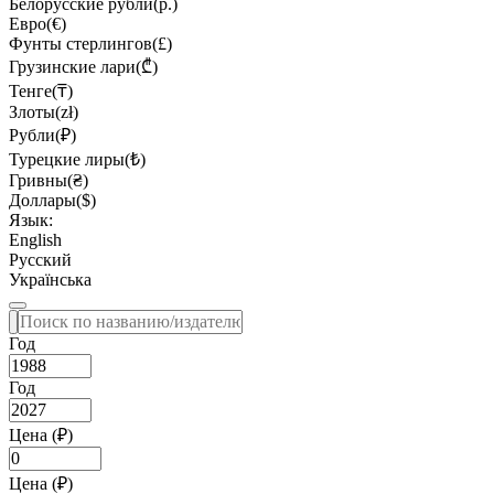
Белорусские рубли(р.)
Евро(€)
Фунты стерлингов(£)
Грузинские лари(₾)
Тенге(₸)
Злоты(zł)
Рубли(₽)
Турецкие лиры(₺)
Гривны(₴)
Доллары($)
Язык:
English
Русский
Українська
Год
Год
Цена (₽)
Цена (₽)