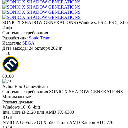
SONIC X SHADOW GENERATIONS
(
Windows, PS 4, PS 5, Xbo
Инфо
Системные требования
Разработчик:
Sonic Team
Издатель:
SEGA
Дата выхода:
24 октября 2024г.
–
10
80
100
Action
Epic Games
Steam
Системные требования SONIC X SHADOW GENERATIONS
Минимальные
Рекомендуемые
Windows 10 (64-bit)
Intel Core i3-2120 или AMD FX-6300
8 GB
NVIDIA GeForce GTX 550 Ti или AMD Radeon HD 5770
1 GB