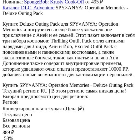
Новинка:
SpongeBob: Krusty Cook-Off
от 495 ₽
Каталог
DLC, Adventure
SPY×ANYA: Operation Memories -
Deluxe Outing Pack
Купите Deluxe Outing Pack для SPY×ANYA: Operation
Memories и погрузитесь в ещё более увлекательное
приключение с Аней и её семьёй. Этот пакет включает в себя
три набора костюмов: Thrilling Outfit Pack с элегантными
нарядами для Лойда, Ани и Йор, Excited Outfit Pack с
повседневными и панковскими костюмами, а также
эксклюзивные бонусы, такие как платье и шляпа Ани.
Дополнение также содержит внутриигровые предметы,
которые удваивают очки опыта и предоставляют 10000 PP,
добавляя новые возможности для кастомизации персонажей.
Купить SPY×ANYA: Operation Memories - Deluxe Outing Pack
Текущий регион:
RU
| В этом регионе самая низкая цена!
Выбран предпросмотр цен для региона:
Регион
Конвертированная текущая ц
Ц
ена (₽)
Текущая цена
Базовая цена
Все регионы
889 ₽
-53%