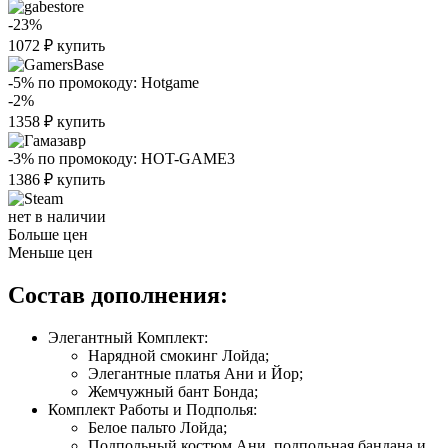
-23%
1072
₽
купить
-5%
по промокоду:
Hotgame
-2%
1358
₽
купить
-3%
по промокоду:
HOT-GAME3
1386
₽
купить
нет в наличии
Больше цен
Меньше цен
Состав дополнения:
Элегантный Комплект:
Нарядной смокинг Лойда;
Элегантные платья Ани и Йор;
Жемчужный бант Бонда;
Комплект Работы и Подполья:
Белое пальто Лойда;
Подпольный костюм Ани, подпольная бандана и