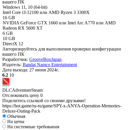
вашего ПК
Windows 11, 10 (64-bit)
Intel Core i3-12100 или AMD Ryzen 3 3300X
16 GB
NVIDIA GeForce GTX 1660 или Intel Arc A770 или AMD
Radeon RX 5600 XT
6 GB
10 GB
DirectX 12
Авторизируйтесь
для выполнения проверки конфигурации
вашего ПК
Разработчик:
GrooveBoxJapan
Издатель:
Bandai Namco Entertainment
Дата выхода:
27 июня 2024г.
6.2
10
DLC
Adventure
Steam
Отслеживать цену
0
Поделитесь ссылкой со своими друзьями!
https://hot.game/ru-ru/game/SPY-x-ANYA-Operation-Memories-
Deluxe-Outing-Pack
Обычная
На цены
На системные требования