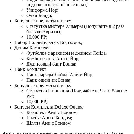
подпольные солнечные очки;
Униформа Йор;
Очки Бонда;
Бонусные предметы в игре:
Статуэтка мистера Химеры (Получайте в 2 раза
больше Эврики);
10,000 PP;
Набор Волнительных Костюмов;
Деним Комплект:
Футболка с арахисом и джинсы Лойда;
Комбинезоны Ани и Йор;
Джинсовый бант Бонда;
Панк Комплект:
Панк наряды Лойда, Ани и Йор;
Панк ошейник Бонда;
Бонусные предметы в игре:
Статуэтка Пингвина (Получайте в 2 раза больше
PP);
10,000 PP;
Бонусы Комплекта Deluxe Outing:
Комплект Ани с Бондом;
Платье Ани с Бондом;
Шляпа Ани с Бондом.
Чтобы написать комментарий войдите в аккаунт
Hot.Game
: