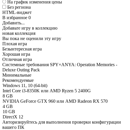
На график изменения цены
Без региона
HTML-виджет
В избранное
0
Добавить...
Добавьте игру в коллекцию
новая коллекция
Вы пока не оценили эту игру
Плохая игра
Безынтересная игра
Хорошая игра
Отличная игра
Системные требования SPY×ANYA: Operation Memories -
Deluxe Outing Pack
Минимальные
Рекомендуемые
Windows 11, 10 (64-bit)
Intel Core i3-8350K или AMD Ryzen 5 2400G
8 GB
NVIDIA GeForce GTX 960 или AMD Radeon RX 570
4 GB
10 GB
DirectX 12
Авторизируйтесь
для выполнения проверки конфигурации
вашего ПК