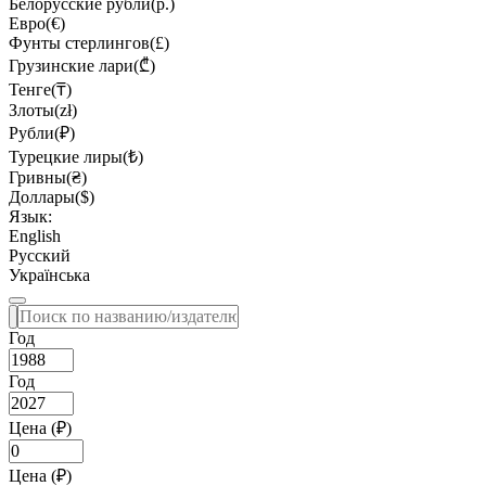
Белорусские рубли(р.)
Евро(€)
Фунты стерлингов(£)
Грузинские лари(₾)
Тенге(₸)
Злоты(zł)
Рубли(₽)
Турецкие лиры(₺)
Гривны(₴)
Доллары($)
Язык:
English
Русский
Українська
Год
Год
Цена (₽)
Цена (₽)