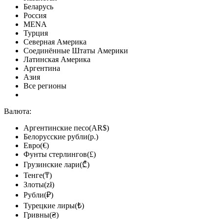
Беларусь
Россия
MENA
Турция
Северная Америка
Соединённые Штаты Америки
Латинская Америка
Аргентина
Азия
Все регионы
Валюта:
Аргентинские песо(AR$)
Белорусские рубли(р.)
Евро(€)
Фунты стерлингов(£)
Грузинские лари(₾)
Тенге(₸)
Злоты(zł)
Рубли(₽)
Турецкие лиры(₺)
Гривны(₴)