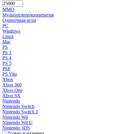
MMO
Мультиплеер/кооператив
Одиночная игра
PC
Windows
Linux
Mac
PS
PS 3
PS 4
PS 5
PSP
PS Vita
Xbox
Xbox 360
Xbox One
Xbox SX
Nintendo
Nintendo Switch
Nintendo Switch 2
Nintendo Wii
Nintendo Wii U
Nintendo 3DS
Только в наличии