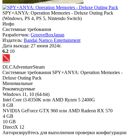
SPY×ANYA: Operation Memories - Deluxe Outing Pack
(
Windows, PS 4, PS 5, Nintendo Switch
)
Инфо
Системные требования
Разработчик:
GrooveBoxJapan
Издатель:
Bandai Namco Entertainment
Дата выхода:
27 июня 2024г.
6.2
10
DLC
Adventure
Steam
Системные требования SPY×ANYA: Operation Memories -
Deluxe Outing Pack
Минимальные
Рекомендуемые
Windows 11, 10 (64-bit)
Intel Core i3-8350K или AMD Ryzen 5 2400G
8 GB
NVIDIA GeForce GTX 960 или AMD Radeon RX 570
4 GB
10 GB
DirectX 12
Авторизируйтесь
для выполнения проверки конфигурации