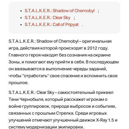
S.T.A.L.K.E.R.: Shadow of Chernobyl
;
S.T.A.L.K.E.R.: Clear Sky
;
S.T.A.L.K.E.R.: Call of Pripyat
.
S.T.A.L.K.E.R.: Shadow of Chernobyl – оригинальная
игра, действия которой происходят в 2012 году.
Главного героя находят без сознания на окраине
Зоны, и помогают ему прийти в себя. В последующем
он ввязывается в выполнение череды заданий,
чтобы “отработать” свое спасение и вспомнить свое
прошлое.
S.T.A.L.K.E.R.: Clear Sky – самостоятельный приквел
Тени Чернобыля, который расскажет игрокам о
войне группировок, природе выбросов и событиях,
связанных с прошлым Стрелка. Среди игровых
улучшений отмечают улучшенный движок X-Ray 1.5 и
систему модернизации экипировки.