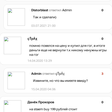
Distorblast
ответил
Admin
0
Так и сделали)
03.07.2021 21:00
çŤрẮχ
0
помню повелся на цену и купил для гог, в итоге
деньги еще не вернули т.к никому ненужны игры
на гог
14.04.2020 13:29
Admin
ответил
çŤрẮχ
3
Извините, но что вы имеете ввиду?
15.04.2020 04:06
Данёк Прохоров
0
на staem buy 199 рублей стоит