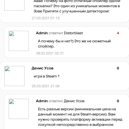
Аааа! Почему на фото отличный спойлер одной
пасхалки? Это один из уникальных моментов в
Зове Припяти с улучшенным детектором!
27.03.2021 01:15
Admin
ответил
Distorblast
4
А почему бы и нет?) Это же не сюжетный
спойлер.
28.03.2021 02:31
Денис Усов
0
игра в Steam ?
25.03.2021 21:06
Admin
ответил
Денис Усов
0
Есть разные версии (минимальная цена на
данный момент не для Steam-версии). Вам
нужно проверять платформу активации перед
покупкой непосредственно в выбранном