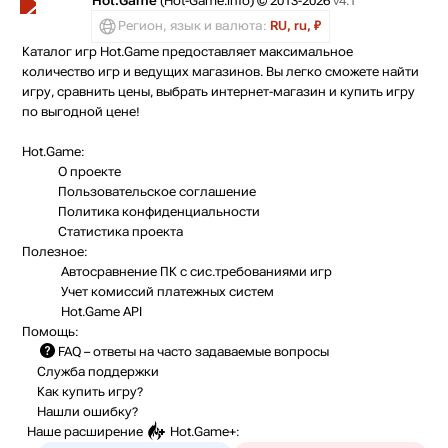
Hot.Game
(Hot-Game.info) © 2013-2026
v4.1
Регион, язык и валюта:
RU, ru, ₽
Каталог игр Hot.Game предоставляет максимальное
количество игр и ведущих магазинов. Вы легко сможете найти
игру, сравнить цены, выбрать интернет-магазин и купить игру
по выгодной цене!
Hot.Game:
О проекте
Пользовательское соглашение
Политика конфиденциальности
Статистика
проекта
Полезное:
Автосравнение ПК с сис.требованиями игр
Учет комиссий
платежных систем
Hot.Game API
Помощь:
FAQ
– ответы на часто задаваемые вопросы
Служба поддержки
Как купить игру?
Нашли ошибку?
Наше расширение
Hot.Game+
: