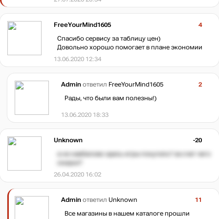
FreeYourMind1605
4
Спасибо сервису за таблицу цен)
Довольно хорошо помогает в плане экономии
13.06.2020 12:34
Admin
ответил
FreeYourMind1605
2
Рады, что были вам полезны!)
13.06.2020 18:33
Unknown
-20
а не наебалово здесь игры покупать? за счет чего
скидки?
26.04.2020 16:02
Admin
ответил
Unknown
11
Все магазины в нашем каталоге прошли