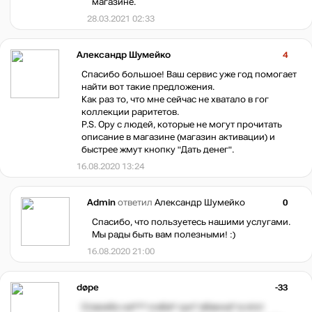
магазине.
28.03.2021 02:33
Александр Шумейко
4
Спасибо большое! Ваш сервис уже год помогает
найти вот такие предложения.
Как раз то, что мне сейчас не хватало в гог
коллекции раритетов.
P.S. Ору с людей, которые не могут прочитать
описание в магазине (магазин активации) и
быстрее жмут кнопку "Дать денег".
16.08.2020 13:24
Admin
ответил
Александр Шумейко
0
Спасибо, что пользуетесь нашими услугами.
Мы рады быть вам полезными! :)
16.08.2020 21:00
døpe
-33
Спасибо на*** я еба* сук* ебанна* в этот