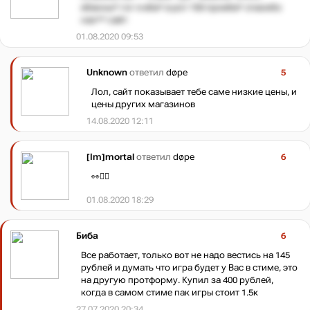
ебанны* гог я еба* в рот 150 проеба* спасибо
нах** сайт
01.08.2020 09:53
Unknown
ответил
døpe
5
Лол, сайт показывает тебе саме низкие цены, и
цены других магазинов
14.08.2020 12:11
[Im]mortal
ответил
døpe
6
👀🤦‍♂️
01.08.2020 18:29
Биба
6
Все работает, только вот не надо вестись на 145
рублей и думать что игра будет у Вас в стиме, это
на другую протформу. Купил за 400 рублей,
когда в самом стиме пак игры стоит 1.5к
27.07.2020 20:34