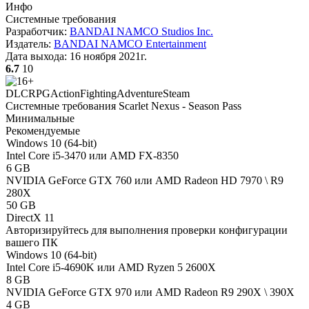
Инфо
Системные требования
Разработчик:
BANDAI NAMCO Studios Inc.
Издатель:
BANDAI NAMCO Entertainment
Дата выхода:
16 ноября 2021г.
6.7
10
DLC
RPG
Action
Fighting
Adventure
Steam
Системные требования Scarlet Nexus - Season Pass
Минимальные
Рекомендуемые
Windows 10 (64-bit)
Intel Core i5-3470 или AMD FX-8350
6 GB
NVIDIA GeForce GTX 760 или AMD Radeon HD 7970 \ R9
280X
50 GB
DirectX 11
Авторизируйтесь
для выполнения проверки конфигурации
вашего ПК
Windows 10 (64-bit)
Intel Core i5-4690K или AMD Ryzen 5 2600X
8 GB
NVIDIA GeForce GTX 970 или AMD Radeon R9 290X \ 390X
4 GB