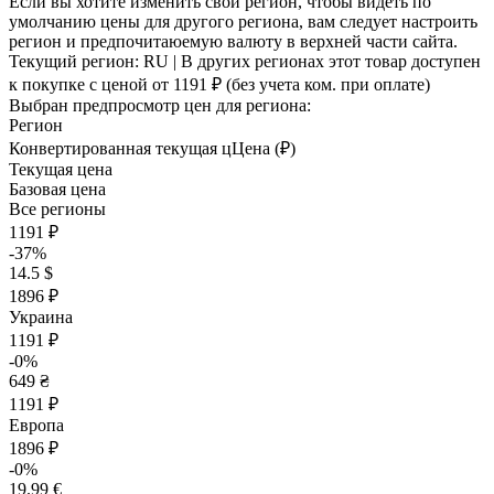
Если вы хотите изменить свой регион, чтобы видеть по
умолчанию цены для другого региона, вам следует настроить
регион и предпочитаюемую валюту в верхней части сайта.
Текущий регион:
RU
| В других регионах этот товар доступен
к покупке с ценой
от 1191 ₽
(без учета ком. при оплате)
Выбран предпросмотр цен для региона:
Регион
Конвертированная текущая ц
Ц
ена (₽)
Текущая цена
Базовая цена
Все регионы
1191 ₽
-37%
14.5 $
1896 ₽
Украина
1191 ₽
-0%
649 ₴
1191 ₽
Европа
1896 ₽
-0%
19.99 €