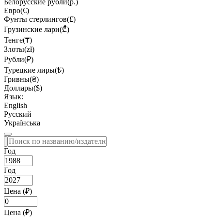
Белорусские рубли(р.)
Евро(€)
Фунты стерлингов(£)
Грузинские лари(₾)
Тенге(₸)
Злоты(zł)
Рубли(₽)
Турецкие лиры(₺)
Гривны(₴)
Доллары($)
Язык:
English
Русский
Українська
Год
Год
Цена (₽)
Цена (₽)