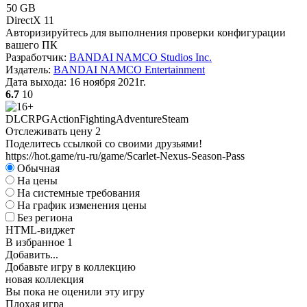
50 GB
DirectX 11
Авторизируйтесь
для выполнения проверки конфигурации
вашего ПК
Разработчик:
BANDAI NAMCO Studios Inc.
Издатель:
BANDAI NAMCO Entertainment
Дата выхода:
16 ноября 2021г.
6.7
10
DLC
RPG
Action
Fighting
Adventure
Steam
Отслеживать цену
2
Поделитесь ссылкой со своими друзьями!
https://hot.game/ru-ru/game/Scarlet-Nexus-Season-Pass
Обычная
На цены
На системные требования
На график изменения цены
Без региона
HTML-виджет
В избранное
1
Добавить...
Добавьте игру в коллекцию
новая коллекция
Вы пока не оценили эту игру
Плохая игра