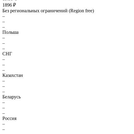
1896 ₽
Без региональных ограничений (Region free)
–
–
–
Польша
–
–
–
СНГ
–
–
–
Казахстан
–
–
–
Беларусь
–
–
–
Россия
–
–