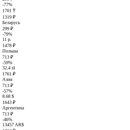
-77%
1701 ₸
1319 ₽
Беларусь
299 ₽
-79%
11 р.
1478 ₽
Польша
713 ₽
-59%
32.4 zł
1761 ₽
Азия
713 ₽
-57%
8.68 $
1643 ₽
Аргентина
713 ₽
-46%
13457 AR$