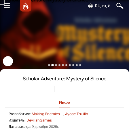
RU, ru, ₽
Scholar Adventure: Mystery of Silence
Инфо
Разработчик: Making E
Разработчик:
Making Enemies
,
Ayose Trujillo
Издатель: DevilishGames
Издатель:
DevilishGames
Дата выхода: 9 декабря 2025г.
Дата выхода:
9 декабря 2025г.