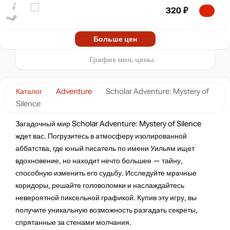
230
320
₽
220
min
217
07.2026
08.2026
Больше цен
t
339
₽
График мин. цены
Каталог
Adventure
Scholar Adventure: Mystery of
Silence
Загадочный мир Scholar Adventure: Mystery of Silence
ждет вас. Погрузитесь в атмосферу изолированной
аббатства, где юный писатель по имени Уильям ищет
вдохновение, но находит нечто большее — тайну,
способную изменить его судьбу. Исследуйте мрачные
коридоры, решайте головоломки и наслаждайтесь
невероятной пиксельной графикой. Купив эту игру, вы
получите уникальную возможность разгадать секреты,
спрятанные за стенами молчания.