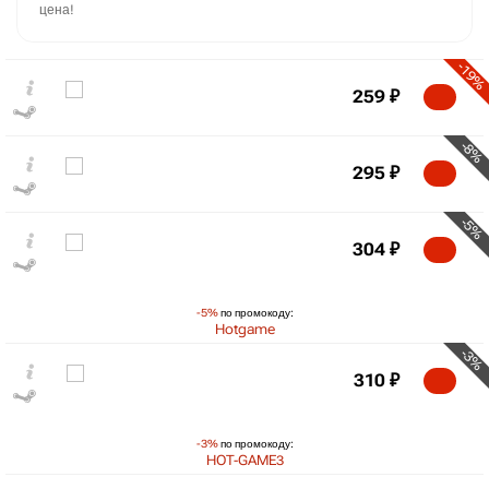
цена!
-19%
259
₽
-8%
295
₽
-5%
304
₽
-5%
по промокоду:
Hotgame
-3%
₽
310
₽
max
259
260
250
-3%
по промокоду:
HOT-GAME3
240