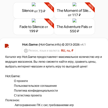
-91%
-86%
Silence
The Moment of Silence
от 73 ₽
от 117 ₽
-80%
Fade to Silence
от
The Adventure Pals
от
199 ₽
550 ₽
Hot.Game
(Hot-Game.info) © 2013-2026
v4.1
Регион, язык и валюта:
RU, ru, ₽
Каталог игр Hot.Game предоставляет максимальное количество игр и
ведущих магазинов. Вы легко сможете найти игру, сравнить цены,
выбрать интернет-магазин и купить игру по выгодной цене!
Hot.Game:
О проекте
Пользовательское соглашение
Политика конфиденциальности
Статистика
проекта
Полезное:
Автосравнение ПК с сис.требованиями игр