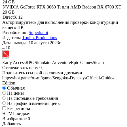
24 GB
NVIDIA GeForce RTX 3060 Ti или AMD Radeon RX 6700 XT
20 GB
DirectX 12
Авторизируйтесь
для выполнения проверки конфигурации
вашего ПК
Разработчик:
Superkami
Издатель:
Toplitz Productions
Дата выхода:
10 августа 2023г.
–
10
Early Access
RPG
Simulator
Adventure
Epic Games
Steam
Отслеживать цену
0
Поделитесь ссылкой со своими друзьями!
https://hot.game/ru-ru/game/Sengoku-Dynasty-Official-Guide-
Edition
Обычная
На цены
На системные требования
На график изменения цены
Без региона
HTML-виджет
В избранное
0
Добавить...