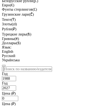
Белорусские рубли(р.)
Евро(€)
Фунты стерлингов(£)
Грузинские лари(₾)
Тенге(₸)
Злоты(zł)
Рубли(₽)
Турецкие лиры(₺)
Гривны(₴)
Доллары($)
Язык:
English
Русский
Українська
Год
Год
Цена (₽)
Цена (₽)