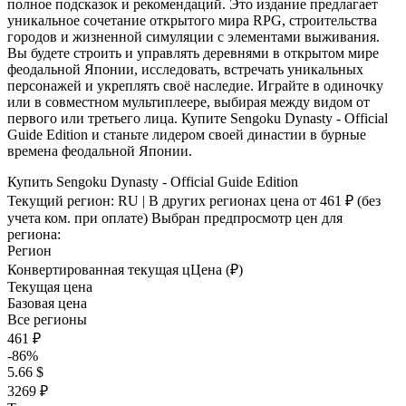
полное подсказок и рекомендаций. Это издание предлагает
уникальное сочетание открытого мира RPG, строительства
городов и жизненной симуляции с элементами выживания.
Вы будете строить и управлять деревнями в открытом мире
феодальной Японии, исследовать, встречать уникальных
персонажей и укреплять своё наследие. Играйте в одиночку
или в совместном мультиплеере, выбирая между видом от
первого или третьего лица. Купите Sengoku Dynasty - Official
Guide Edition и станьте лидером своей династии в бурные
времена феодальной Японии​.
Купить Sengoku Dynasty - Official Guide Edition
Текущий регион:
RU
| В других регионах цена
от 461 ₽
(без
учета ком. при оплате)
Выбран предпросмотр цен для
региона:
Регион
Конвертированная текущая ц
Ц
ена (₽)
Текущая цена
Базовая цена
Все регионы
461 ₽
-86%
5.66 $
3269 ₽