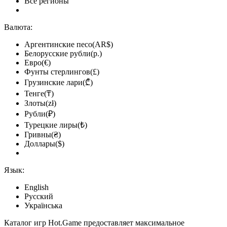
Все регионы
Валюта:
Аргентинские песо(AR$)
Белорусские рубли(р.)
Евро(€)
Фунты стерлингов(£)
Грузинские лари(₾)
Тенге(₸)
Злоты(zł)
Рубли(₽)
Турецкие лиры(₺)
Гривны(₴)
Доллары($)
Язык:
English
Русский
Українська
Каталог игр Hot.Game предоставляет максимальное