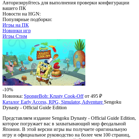
Авторизируйтесь
для выполнения проверки конфигурации
вашего ПК
Новости на HGN:
Популярные подборки:
Игры на ПК
Новинки игр
Игры Стим
-10%
Новинка:
SpongeBob: Krusty Cook-Off
от 495 ₽
Каталог
Early Access, RPG, Simulator, Adventure
Sengoku
Dynasty - Official Guide Edition
Представляем издание Sengoku Dynasty - Official Guide Edition,
которое погружает вас в захватывающий мир феодальной
Японии. В этой версии игры вы получаете оригинальную
игру и официальное руководство на более чем 100 страниц,