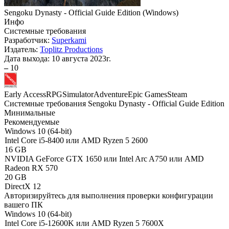
Sengoku Dynasty - Official Guide Edition
(
Windows
)
Инфо
Системные требования
Разработчик:
Superkami
Издатель:
Toplitz Productions
Дата выхода:
10 августа 2023г.
–
10
Early Access
RPG
Simulator
Adventure
Epic Games
Steam
Системные требования Sengoku Dynasty - Official Guide Edition
Минимальные
Рекомендуемые
Windows 10 (64-bit)
Intel Core i5-8400 или AMD Ryzen 5 2600
16 GB
NVIDIA GeForce GTX 1650 или Intel Arc A750 или AMD
Radeon RX 570
20 GB
DirectX 12
Авторизируйтесь
для выполнения проверки конфигурации
вашего ПК
Windows 10 (64-bit)
Intel Core i5-12600K или AMD Ryzen 5 7600X