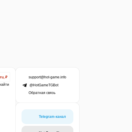
support@hot-game.info
ru, ₽
 найти
@HotGameTGBot
Обратная связь
Telegram-канал