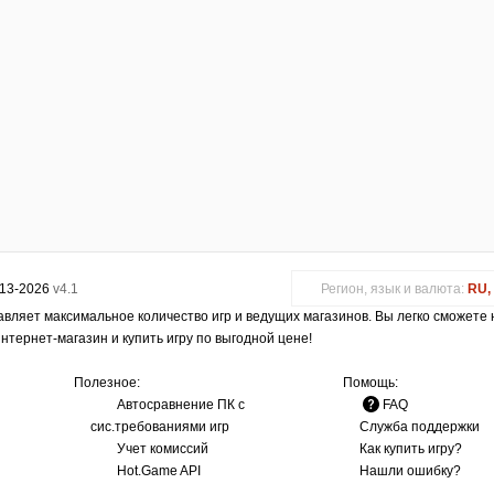
013-2026
v4.1
Регион, язык и валюта:
RU, 
авляет максимальное количество игр и ведущих магазинов. Вы легко сможете
интернет-магазин и купить игру по выгодной цене!
Полезное:
Помощь:
Автосравнение ПК с
FAQ
сис.требованиями игр
Служба поддержки
Учет комиссий
Как купить игру?
Hot.Game API
Нашли ошибку?