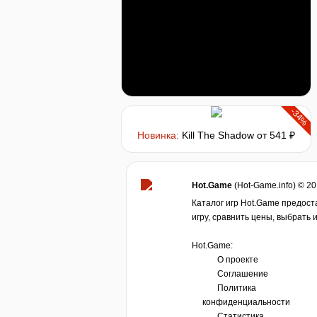
-34%
Новинка:
Kill The Shadow
от 541 ₽
Hot.Game
(Hot-Game.info) © 2
Каталог игр Hot.Game предост
игру, сравнить цены, выбрать 
Hot.Game:
О проекте
Соглашение
Политика
конфиденциальности
Статистика