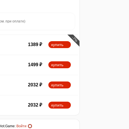
ом. при оплате)
-7%
1389
₽
купить
1499
₽
купить
2032
₽
купить
2032
₽
купить
Hot.Game
:
Войти