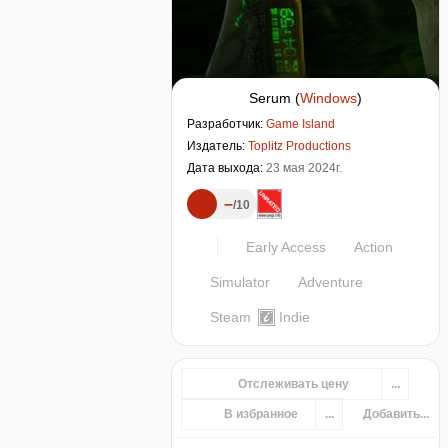
Serum
(
Windows
)
Разработчик:
Game Island
Издатель:
Toplitz Productions
Дата выхода:
23 мая 2024г.
–
10
Early Access
Action
Simulator
Adventure
Steam
Indie
Отслеживать цену
...
В избранное
...
Добавить...