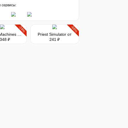
е сервисы:
-24%
-66%
Medieval Machines Builder
Priest Simulator
от
 348 ₽
241 ₽