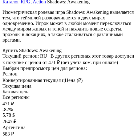
Каталог
RPG, Action
Shadows: Awakening
Изометрическая ролевая игра Shadows: Awakening выделяется
тем, что геймплей разворачивается в двух мирах
одновременно. Игрок может в любой момент переключаться
между миром живых и теней и находить новые секреты,
проходы в локациях, а также сталкиваться с различными
врагами.
Купить Shadows: Awakening
Текущий регион:
RU
| В других регионах этот товар доступен
к покупке с ценой
от 471 ₽
(без учета ком. при оплате)
Выбран предпросмотр цен для региона:
Регион
Конвертированная текущая ц
Ц
ена (₽)
Текущая цена
Базовая цена
Все регионы
471 ₽
-82%
5.78 $
2645 ₽
Аргентина
583 ₽