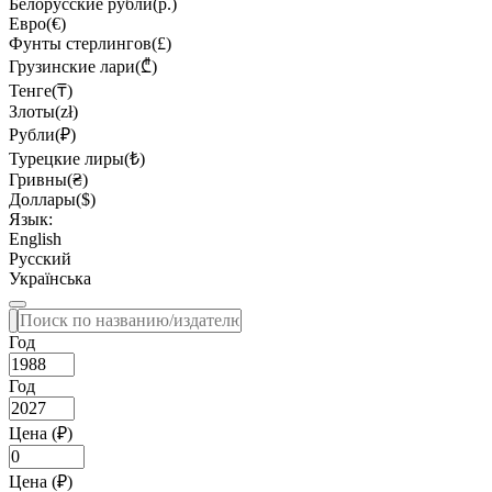
Белорусские рубли(р.)
Евро(€)
Фунты стерлингов(£)
Грузинские лари(₾)
Тенге(₸)
Злоты(zł)
Рубли(₽)
Турецкие лиры(₺)
Гривны(₴)
Доллары($)
Язык:
English
Русский
Українська
Год
Год
Цена (₽)
Цена (₽)