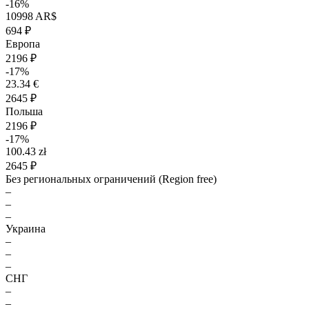
-16%
10998 AR$
694 ₽
Европа
2196 ₽
-17%
23.34 €
2645 ₽
Польша
2196 ₽
-17%
100.43 zł
2645 ₽
Без региональных ограничений (Region free)
–
–
–
Украина
–
–
–
СНГ
–
–