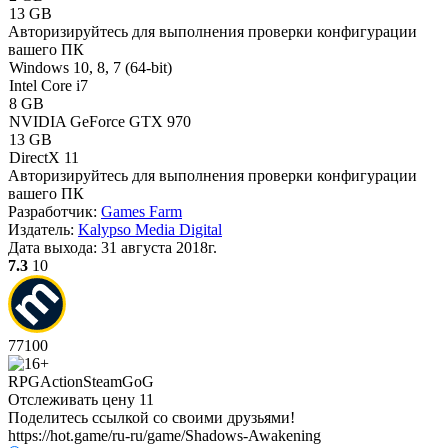
13 GB
Авторизируйтесь
для выполнения проверки конфигурации
вашего ПК
Windows 10, 8, 7 (64-bit)
Intel Core i7
8 GB
NVIDIA GeForce GTX 970
13 GB
DirectX 11
Авторизируйтесь
для выполнения проверки конфигурации
вашего ПК
Разработчик:
Games Farm
Издатель:
Kalypso Media Digital
Дата выхода:
31 августа 2018г.
7.3
10
77
100
RPG
Action
Steam
GoG
Отслеживать цену
11
Поделитесь ссылкой со своими друзьями!
https://hot.game/ru-ru/game/Shadows-Awakening