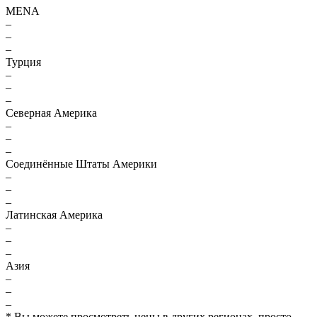
MENA
–
–
–
Турция
–
–
–
Северная Америка
–
–
–
Соединённые Штаты Америки
–
–
–
Латинская Америка
–
–
–
Азия
–
–
–
* Вы можете просмотреть цены в других регионах, просто