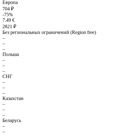
Европа
704 ₽
-75%
7.49 €
2821 ₽
Без региональных ограничений (Region free)
–
–
–
Польша
–
–
–
СНГ
–
–
–
Казахстан
–
–
–
Беларусь
–
–
–