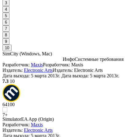
3
4
5
6
7
8
9
10
SimCity
(
Windows, Mac
)
Инфо
Системные требования
Разработчик:
Maxis
Разработчик: Maxis
С
Издатель:
Electronic Arts
Издатель: Electronic Arts
Дата выхода:
5 марта 2013г.
Дата выхода: 5 марта 2013г.
7.3
10
64
100
Simulator
EA App (Origin)
Разработчик:
Maxis
Издатель:
Electronic Arts
А
Дата выхода:
5 марта 2013г.