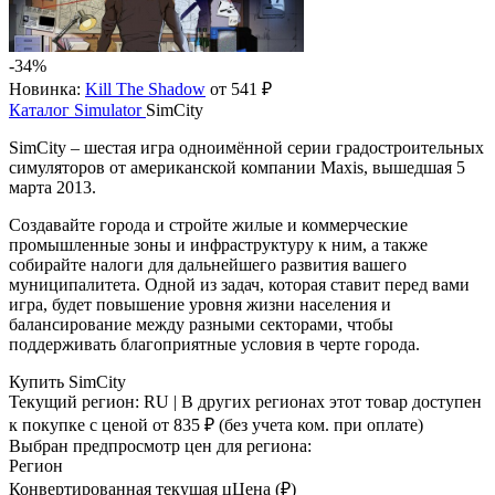
-34%
Новинка:
Kill The Shadow
от 541 ₽
Каталог
Simulator
SimCity
SimCity – шестая игра одноимённой серии градостроительных
симуляторов от американской компании Maxis, вышедшая 5
марта 2013.
Создавайте города и стройте жилые и коммерческие
промышленные зоны и инфраструктуру к ним, а также
собирайте налоги для дальнейшего развития вашего
муниципалитета. Одной из задач, которая ставит перед вами
игра, будет повышение уровня жизни населения и
балансирование между разными секторами, чтобы
поддерживать благоприятные условия в черте города.
Купить SimCity
Текущий регион:
RU
| В других регионах этот товар доступен
к покупке с ценой
от 835 ₽
(без учета ком. при оплате)
Выбран предпросмотр цен для региона:
Регион
Конвертированная текущая ц
Ц
ена (₽)