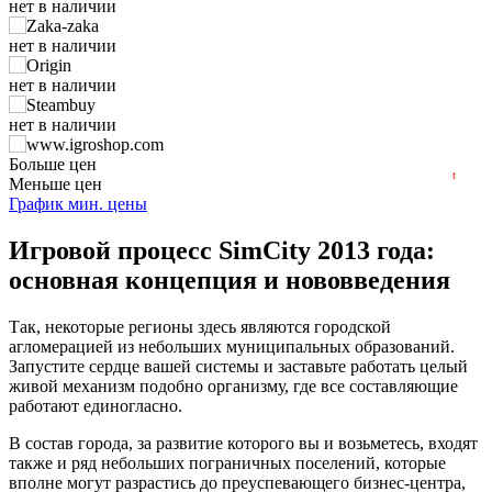
нет в наличии
3,000
нет в наличии
2,000
нет в наличии
1,000
нет в наличии
min
365
2023
2024
2025
2026
нет в наличии
Больше цен
t
Меньше цен
нет в наличии
График мин. цены
нет в наличии
Игровой процесс SimCity 2013 года:
основная концепция и нововведения
нет в наличии
Так, некоторые регионы здесь являются городской
агломерацией из небольших муниципальных образований.
Запустите сердце вашей системы и заставьте работать целый
живой механизм подобно организму, где все составляющие
работают единогласно.
В состав города, за развитие которого вы и возьметесь, входят
также и ряд небольших пограничных поселений, которые
вполне могут разрастись до преуспевающего бизнес-центра,