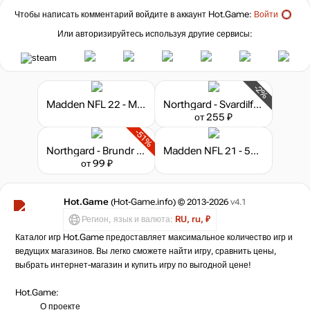
Чтобы написать комментарий войдите в аккаунт
Hot.Game
:
Войти
Или авторизируйтесь используя другие сервисы:
-2%
Madden NFL 22 - Madden Points
Northgard - Svardilfari, Clan of the Horse
от 255 ₽
-51%
Northgard - Brundr & Kaelinn, Clan of the Lynx
Madden NFL 21 - 500 Madden Points
от 99 ₽
Hot.Game
(Hot-Game.info) © 2013-2026
v4.1
Регион, язык и валюта:
RU, ru, ₽
Каталог игр Hot.Game предоставляет максимальное количество игр и
ведущих магазинов. Вы легко сможете найти игру, сравнить цены,
выбрать интернет-магазин и купить игру по выгодной цене!
Hot.Game:
О проекте