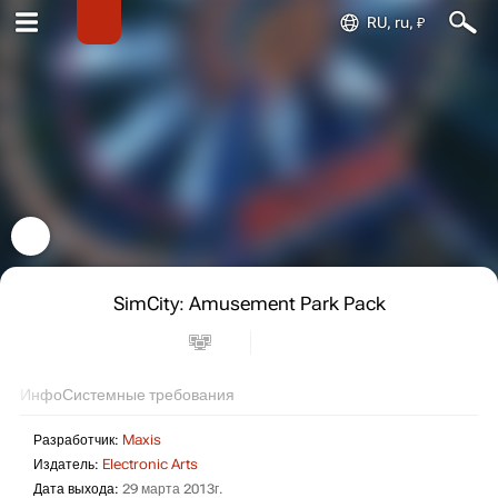
RU, ru, ₽
SimCity: Amusement Park Pack
Инфо
Системные требования
Разработчик:
Maxis
Издатель:
Electronic Arts
Дата выхода:
29 марта 2013г.