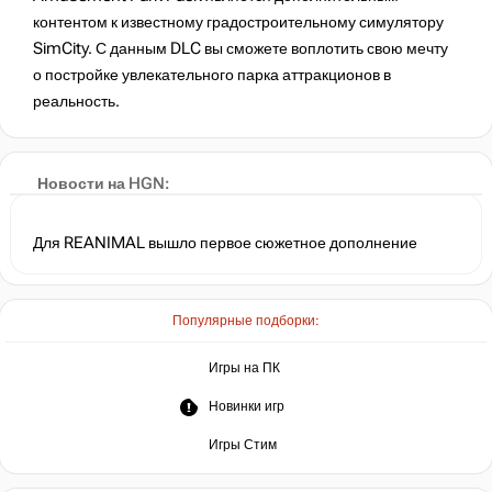
контентом к известному градостроительному симулятору
SimCity. С данным DLC вы сможете воплотить свою мечту
о постройке увлекательного парка аттракционов в
реальность.
ЖК #3253: Мизора от Lada_Lyumos
Новости на HGN:
Для REANIMAL вышло первое сюжетное дополнение
Популярные подборки:
Игры на ПК
Новинки игр
Игры Стим