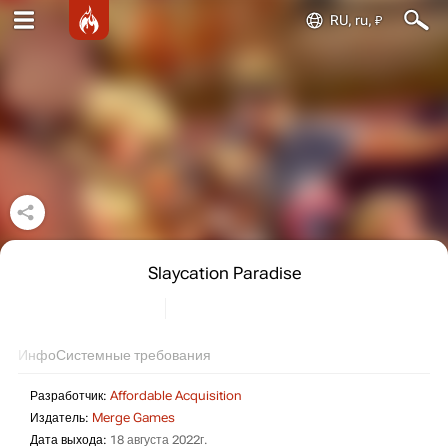
RU, ru, ₽
Slaycation Paradise
Инфо
Системные требования
Разработчик:
Affordable Acquisition
Издатель:
Merge Games
Дата выхода:
18 августа 2022г.