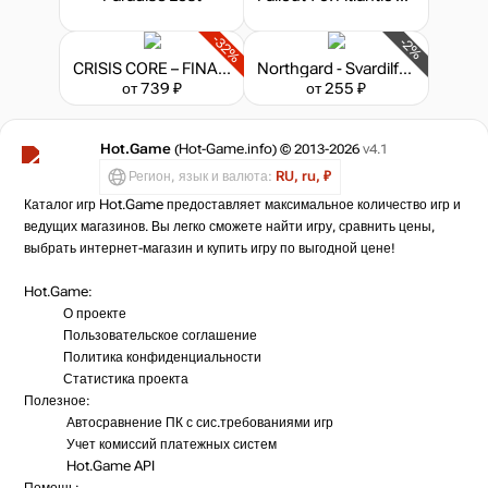
-32%
-2%
CRISIS CORE – FINAL FANTASY VII – REUNION
Northgard - Svardilfari, Clan of the Horse
от 739 ₽
от 255 ₽
Hot.Game
(Hot-Game.info) © 2013-2026
v4.1
Регион, язык и валюта:
RU, ru, ₽
Каталог игр Hot.Game предоставляет максимальное количество игр и
ведущих магазинов. Вы легко сможете найти игру, сравнить цены,
выбрать интернет-магазин и купить игру по выгодной цене!
Hot.Game:
О проекте
Пользовательское соглашение
Политика конфиденциальности
Статистика
проекта
Полезное:
Автосравнение ПК с сис.требованиями игр
Учет комиссий
платежных систем
Hot.Game API
Помощь: