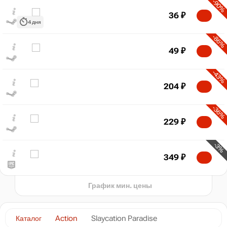
-90%
36
₽
4 дня
-86%
49
₽
₽
-43%
max
349
204
₽
300
-36%
200
229
₽
100
-3%
min
35
349
₽
2025
2026
t
График мин. цены
Каталог
Action
Slaycation Paradise