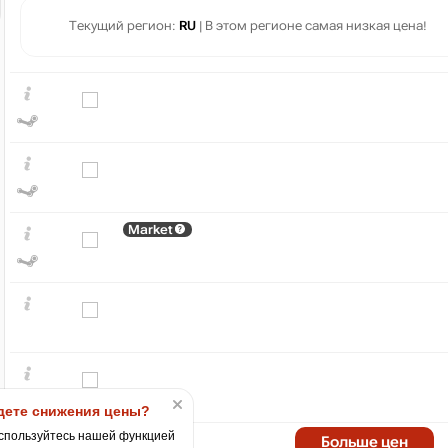
Текущий регион:
RU
| В этом регионе самая низкая цена!
Market
₽
600
400
200
min
12
ете снижения цены?
0
спользуйтесь нашей функцией
2020
2022
Больше цен