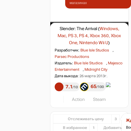
магазинах
Slender: The Arrival
(
Windows,
Mac, PS 3, PS 4, Xbox 360, Xbox
One, Nintendo Wii U
)
Разработчик:
Blue Isle Studios
,
Parsec Productions
Издатель:
Blue Isle Studios
,
Majesco
Entertainment
,
Midnight City
Дата выхода:
26 марта 2013г.
65
7.1
100
10
Action
Steam
Отслеживать цену
3
Жд
Во
В избранное
1
Добавить...