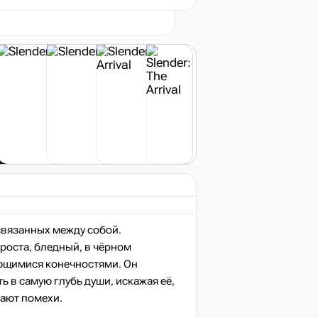
t
нет в наличии
связанных между собой.
роста, бледный, в чёрном
ющимися конечностями. Он
 в самую глубь души, искажая её,
кают помехи.