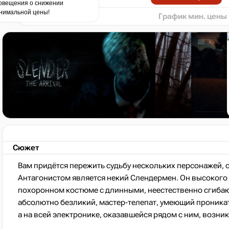
овещения о снижении
нимальной цены!
График мин. цены
Сюжет
Вам придётся пережить судьбу нескольких персонажей, 
Антагонистом является некий Слендермен. Он высокого 
похоронном костюме с длинными, неестественно сгиба
абсолютно безликий, мастер-телепат, умеющий проникать
а на всей электронике, оказавшейся рядом с ним, возни