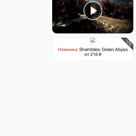
-10%
Новинка:
Shambles: Green Abyss
от 216 ₽