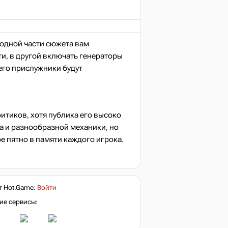
 одной части сюжета вам
и, в другой включать генераторы
 его прислужники будут
итиков, хотя публика его высоко
а и разнообразной механики, но
е пятно в памяти каждого игрока.
т
Hot.Game
:
Войти
ие сервисы: