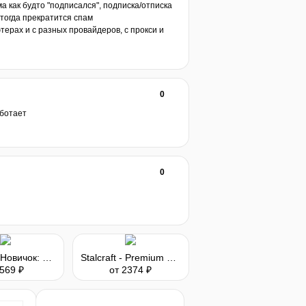
ма как будто "подписался", подписка/отписка
 тогда прекратится спам
терах и с разных провайдеров, с прокси и
0
аботает
0
Stalcraft - Новичок: Исследователь (перс.)
Stalcraft - Premium 180 days
 569 ₽
от 2374 ₽