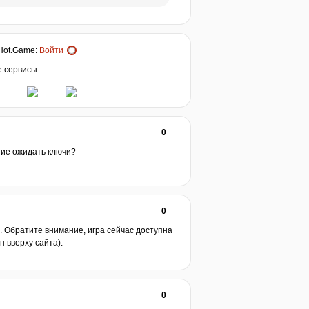
Hot.Game
:
Войти
е сервисы:
0
ние ожидать ключи?
0
. Обратите внимание, игра сейчас доступна
н вверху сайта).
0