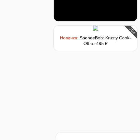
-10%
Новинка:
SpongeBob: Krusty Cook-
Off
от 495 ₽