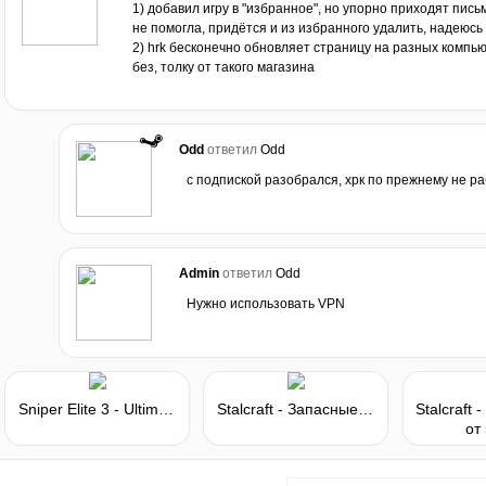
1) добавил игру в "избранное", но упорно приходят пись
не помогла, придётся и из избранного удалить, надеюсь
2) hrk бесконечно обновляет страницу на разных компью
без, толку от такого магазина
Odd
ответил
Odd
с подпиской разобрался, хрк по прежнему не р
Admin
ответил
Odd
Нужно использовать VPN
Sniper Elite 3 - Ultimate Edition
Stalcraft - Запасные детали
от