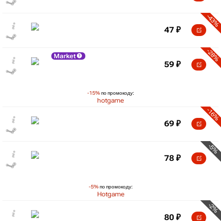
-43%
47
₽
-28%
Market
59
₽
-15%
по промокоду:
hotgame
-16%
69
₽
-5%
78
₽
-5%
по промокоду:
Hotgame
-2%
80
₽