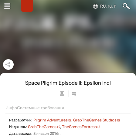
RU, ru, ₽
Space Pilgrim Episode II: Epsilon Indi
Инфо
Системные требования
Разработчик:
Pilgrim Adventures
,
GrabTheGames Studios
Издатель:
GrabTheGames
,
TheGamesFortress
Дата выхода:
8 января 2016г.