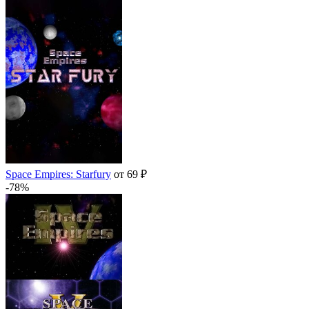
Space Empires: Starfury
от 69 ₽
-78%