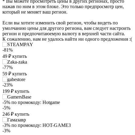
* Вы можете просмотреть цены в других регионах, просто
нажав по ним в этом блоке. Это только предпросмотр цен,
который не меняет ваш регион.
Если вы хотите изменить свой регион, чтобы видеть по
умолчанию цены для другого региона, вам следует настроить
регион и предпочитаюемую валюту в верхней части сайта.
К сожалению, нам не удалось найти ни одного предложения :(
-81%
49
₽
купить
-77%
59
₽
купить
₽
-23%
max
199
200
199
₽
купить
150
-5%
по промокоду:
Hotgame
-5%
100
246
₽
купить
min
36
-3%
по промокоду:
HOT-GAME3
50
-3%