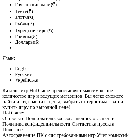
Грузинские лари(₾)
Тенге(₸)
Злоты(zł)
Рубли(₽)
Турецкие лиры(₺)
Гривны(₴)
Доллары($)
Язык:
English
Русский
Українська
Каталог игр Hot.Game предоставляет максимальное
количество игр и ведущих магазинов. Вы легко сможете
найти игру, сравнить цены, выбрать интернет-магазин и
купить игру по выгодной цене!
Hot.Game:
О проекте
Пользовательское соглашение
Соглашение
Политика конфиденциальности
Статистика
проекта
Полезное:
Автосравнение ПК с сис.требованиями игр
Учет комиссий