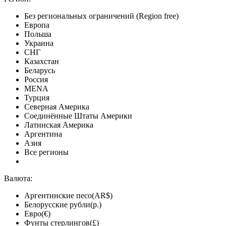
Без региональных ограничений (Region free)
Европа
Польша
Украина
СНГ
Казахстан
Беларусь
Россия
MENA
Турция
Северная Америка
Соединённые Штаты Америки
Латинская Америка
Аргентина
Азия
Все регионы
Валюта:
Аргентинские песо(AR$)
Белорусские рубли(р.)
Евро(€)
Фунты стерлингов(£)