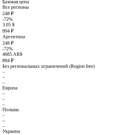
Базовая цена
Все регионы
248 ₽
-72%
3.05 $
894 ₽
Аргентина
248 ₽
-72%
4685 AR$
894 ₽
Без региональных ограничений (Region free)
–
–
–
Европа
–
–
–
Польша
–
–
–
Украина