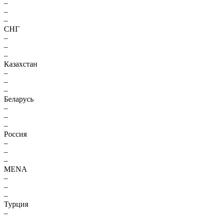
–
–
–
СНГ
–
–
–
Казахстан
–
–
–
Беларусь
–
–
–
Россия
–
–
–
MENA
–
–
–
Турция
–