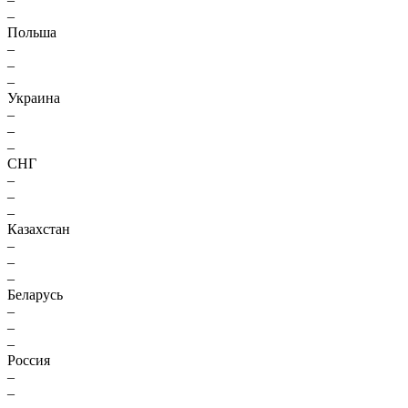
–
Польша
–
–
–
Украина
–
–
–
СНГ
–
–
–
Казахстан
–
–
–
Беларусь
–
–
–
Россия
–
–