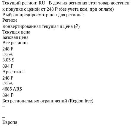
Текущий регион:
RU
| В других регионах этот товар доступен
к покупке с ценой
от 248 ₽
(без учета ком. при оплате)
Выбран предпросмотр цен для региона:
Регион
Конвертированная текущая ц
Ц
ена (₽)
Текущая цена
Базовая цена
Все регионы
248 ₽
-72%
3.05 $
894 ₽
Аргентина
248 ₽
-72%
4685 AR$
894 ₽
Без региональных ограничений (Region free)
–
–
–
Европа
–
–