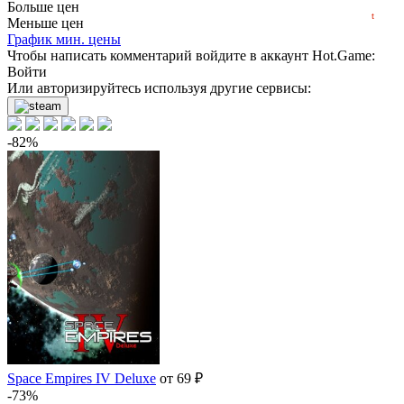
2023
2024
2025
2026
251
₽
купить
Больше цен
t
Меньше цен
График мин. цены
259
₽
купить
Чтобы написать комментарий войдите в аккаунт
Hot.Game
:
Войти
279
₽
купить
Или авторизируйтесь используя другие сервисы:
-82%
Space Empires IV Deluxe
от 69 ₽
-73%