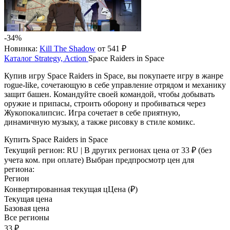
-34%
Новинка:
Kill The Shadow
от 541 ₽
Каталог
Strategy, Action
Space Raiders in Space
Купив игру Space Raiders in Space, вы покупаете игру в жанре
rogue-like, сочетающую в себе управление отрядом и механику
защит башен. Командуйте своей командой, чтобы добывать
оружие и припасы, строить оборону и пробиваться через
Жукопокалипсис. Игра сочетает в себе приятную,
динамичную музыку, а также рисовку в стиле комикс.
Купить Space Raiders in Space
Текущий регион:
RU
| В других регионах цена
от 33 ₽
(без
учета ком. при оплате)
Выбран предпросмотр цен для
региона:
Регион
Конвертированная текущая ц
Ц
ена (₽)
Текущая цена
Базовая цена
Все регионы
33 ₽