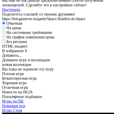
Вы еще не настроили предпочитаемый способ получения
оповещений. Сделайте это в настройках сейчас!
Настроить
Поделитесь ссылкой со своими друзьями!
https://hot.game/ru-ru/game/Space-Raiders-in-Space
Обычная
На цены
На системные требования
На график изменения цены
Без региона
HTML-виджет
В избранное
0
Добавить...
Добавьте игру в коллекцию
новая коллекция
Вы пока не оценили эту игру
Плохая игра
Безынтересная игра
Хорошая игра
Отличная игра
Новости на HGN:
Популярные подборки:
Игры на ПК
Новинки игр
Игры Стим