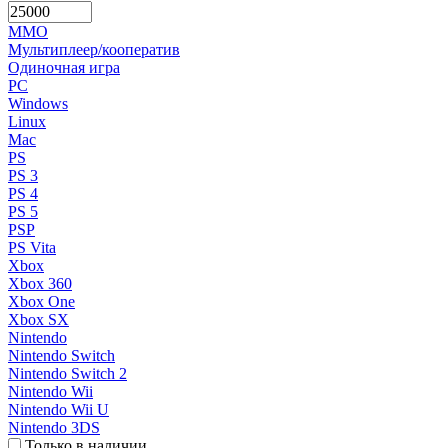
MMO
Мультиплеер/кооператив
Одиночная игра
PC
Windows
Linux
Mac
PS
PS 3
PS 4
PS 5
PSP
PS Vita
Xbox
Xbox 360
Xbox One
Xbox SX
Nintendo
Nintendo Switch
Nintendo Switch 2
Nintendo Wii
Nintendo Wii U
Nintendo 3DS
Только в наличии