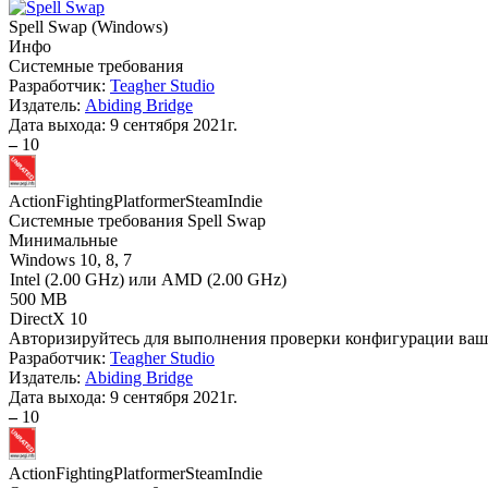
Spell Swap
(
Windows
)
Инфо
Системные требования
Разработчик:
Teagher Studio
Издатель:
Abiding Bridge
Дата выхода:
9 сентября 2021г.
–
10
Action
Fighting
Platformer
Steam
Indie
Системные требования Spell Swap
Минимальные
Windows 10, 8, 7
Intel (2.00 GHz) или AMD (2.00 GHz)
500 MB
DirectX 10
Авторизируйтесь
для выполнения проверки конфигурации ва
Разработчик:
Teagher Studio
Издатель:
Abiding Bridge
Дата выхода:
9 сентября 2021г.
–
10
Action
Fighting
Platformer
Steam
Indie