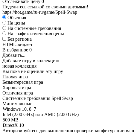
Отслеживать цену
0
Поделитесь ссылкой со своими друзьями!
https://hot.game/ru-ru/game/Spell-Swap
Обычная
На цены
На системные требования
На график изменения цены
Без региона
HTML-виджет
В избранное
0
Добавить...
Добавьте игру в коллекцию
новая коллекция
Вы пока не оценили эту игру
Плохая игра
Безынтересная игра
Хорошая игра
Отличная игра
Системные требования Spell Swap
Минимальные
Windows 10, 8, 7
Intel (2.00 GHz) или AMD (2.00 GHz)
500 MB
DirectX 10
Авторизируйтесь
для выполнения проверки конфигурации ва