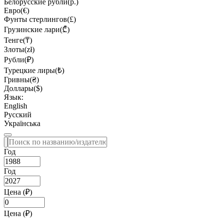
Белорусские рубли(р.)
Евро(€)
Фунты стерлингов(£)
Грузинские лари(₾)
Тенге(₸)
Злоты(zł)
Рубли(₽)
Турецкие лиры(₺)
Гривны(₴)
Доллары($)
Язык:
English
Русский
Українська
Год
Год
Цена (₽)
Цена (₽)