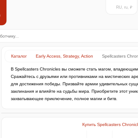
RU, ru, ₽
н
Каталог
Early Access, Strategy, Action
Spellcasters Chron
В Spellcasters Chronicles вы сможете стать магом, владеющи
Сражайтесь с друзьями или противниками на мистических аре
для достижения победы. Призвайте армии удивительных суще
заклинания и влияйте на судьбы мира. Приобретите этот уник
захватывающее приключение, полное магии и битв.
Купить Spellcasters Chronic