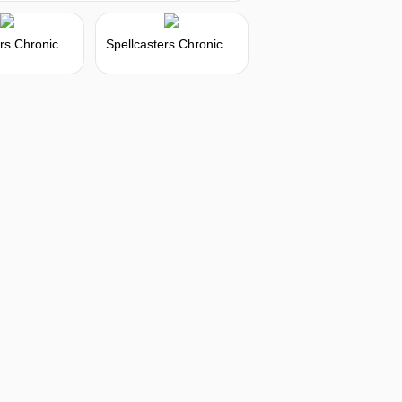
Spellcasters Chronicles - Pioneer Pack
Spellcasters Chronicles - Explorer Pack