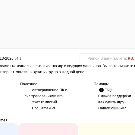
013-2026
v4.1
Регион, язык и валюта:
RU, 
авляет максимальное количество игр и ведущих магазинов. Вы легко сможете
интернет-магазин и купить игру по выгодной цене!
Полезное:
Помощь:
Автосравнение ПК с
FAQ
сис.требованиями игр
Служба поддержки
Учет комиссий
Как купить игру?
Hot.Game API
Нашли ошибку?
ame+
: