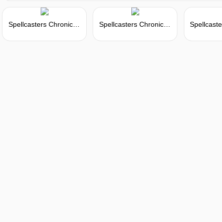
Spellcasters Chronicles - Architect Pack
Spellcasters Chronicles - Founder Pack