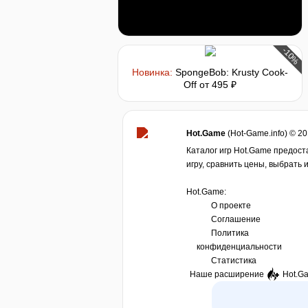
-10%
Новинка:
SpongeBob: Krusty Cook-
Off
от 495 ₽
Hot.Game
(Hot-Game.info) © 2
Каталог игр Hot.Game предост
игру, сравнить цены, выбрать 
Hot.Game:
О проекте
Соглашение
Политика
конфиденциальности
Статистика
Наше расширение
Hot.G