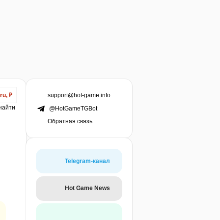
support@hot-game.info
ru, ₽
 найти
@HotGameTGBot
Обратная связь
Telegram-канал
Hot Game News