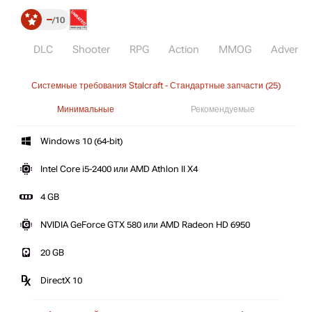
–
10
DLC
Shooter
RPG
Action
MMOG
Adventu
Системные требования Stalcraft - Стандартные запчасти (25)
Минимальные
Рекомендуемые
Windows 10 (64-bit)
Intel Core i5-2400 или AMD Athlon II X4
4 GB
NVIDIA GeForce GTX 580 или AMD Radeon HD 6950
20 GB
DirectX 10