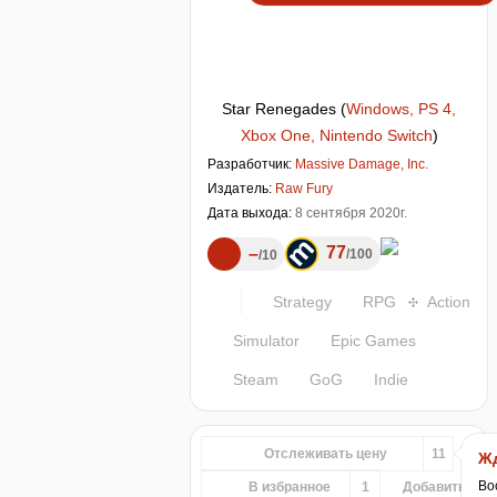
Star Renegades
(
Windows, PS 4,
Xbox One, Nintendo Switch
)
Разработчик:
Massive Damage, Inc.
Издатель:
Raw Fury
Дата выхода:
8 сентября 2020г.
77
–
100
10
Strategy
RPG
Action
Simulator
Epic Games
Steam
GoG
Indie
Отслеживать цену
11
Жд
Во
В избранное
1
Добавить...