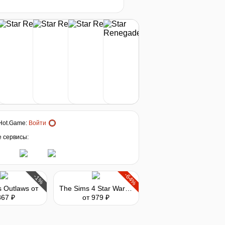
нет в наличии
нет в наличии
нет в наличии
Hot.Game
:
Войти
нет в наличии
е сервисы:
нет в наличии
-64%
-1%
s Outlaws
от
The Sims 4 Star Wars: Journey to Batuu
867 ₽
от 979 ₽
нет в наличии