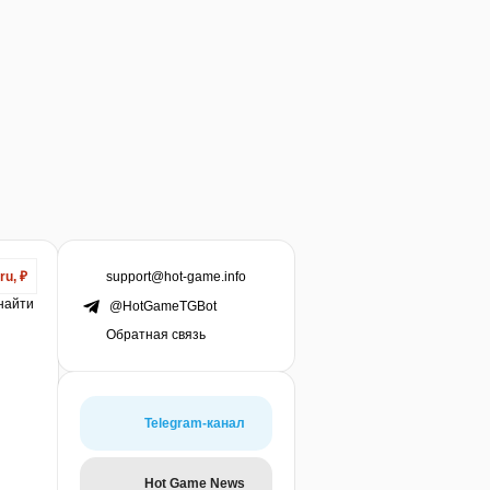
support@hot-game.info
ru, ₽
 найти
@HotGameTGBot
Обратная связь
Telegram-канал
Hot Game News