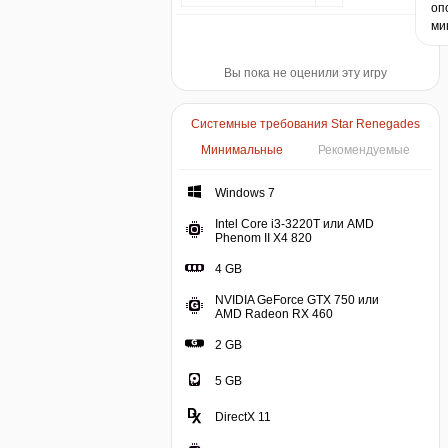
оп
ми
Вы пока не оценили эту игру
Системные требования Star Renegades
Минимальные
Рекомендуемые
Windows 7
Windows 7
Intel Core i3-3220T или AMD
Intel Core i3-3220T или
Phenom II X4 820
4 GB
4 GB
NVIDIA GeForce GTX 750 или
NVIDIA GeForce GT
AMD Radeon RX 460
2 GB
5 GB
DirectX 11