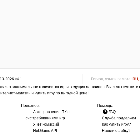
013-2026
v4.1
Регион, язык и валюта:
RU, 
авляет максимальное количество игр и ведущих магазинов. Вы легко сможете
интернет-магазин и купить игру по выгодной цене!
Полезное:
Помощь:
Автосравнение ПК с
FAQ
сис.требованиями игр
Служба поддержки
Учет комиссий
Как купить игру?
Hot.Game API
Нашли ошибку?