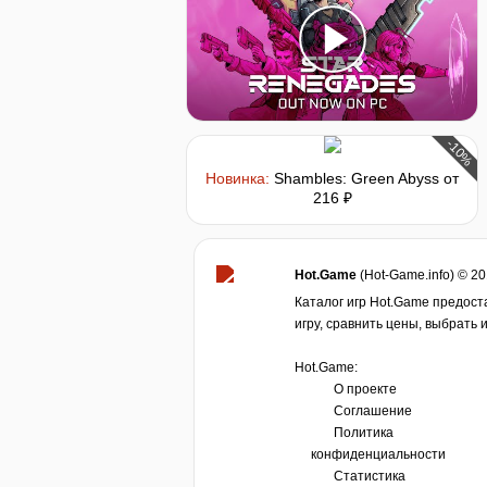
-10%
Новинка:
Shambles: Green Abyss
от
216 ₽
Hot.Game
(Hot-Game.info) © 2
Каталог игр Hot.Game предост
игру, сравнить цены, выбрать 
Hot.Game:
О проекте
Соглашение
Политика
конфиденциальности
Статистика