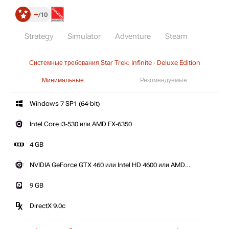
–
10
Strategy
Simulator
Adventure
Steam
Системные требования Star Trek: Infinite - Deluxe Edition
Минимальные
Рекомендуемые
Windows 7 SP1 (64-bit)
Intel Core i3-530 или AMD FX-6350
4 GB
NVIDIA GeForce GTX 460 или Intel HD 4600 или AMD
Radeon RX Vega 11 / ATI Radeon HD 5870
9 GB
DirectX 9.0c