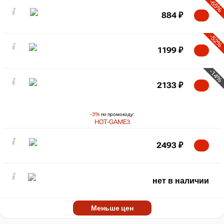
-65%
884
₽
-52%
1199
₽
-14%
2133
₽
-3%
по промокоду:
HOT-GAME3
2493
₽
нет в наличии
Меньше цен