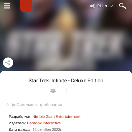
RU, ru, ₽
Star Trek: Infinite - Deluxe Edition
Инфо
Системные требования
Разработчик:
Nimble Giant Entertainment
Издатель:
Paradox Interactive
Дата выхода:
12 октября 2023г.