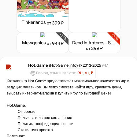
Tinkerlands
от 399 ₽
-14%
-20%
Mewgenics
Dead in Antares - Supporter's Pack
от 944 ₽
от 399 ₽
Hot.Game
(Hot-Game.info) © 2013-2026
v4.1
Регион, язык и валюта:
RU, ru, ₽
Каталог игр Hot.Game предоставляет максимальное количество игр и
ведущих магазинов. Вы легко сможете найти игру, сравнить цены,
выбрать интернет-магазин и купить игру по выгодной цене!
Hot.Game:
О проекте
Пользовательское соглашение
Политика конфиденциальности
Статистика
проекта
Полезное: