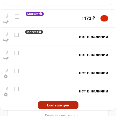
Market
1173
₽
Market
нет в наличии
нет в наличии
₽
max
9975
10,000
8,000
нет в наличии
6,000
4,000
нет в наличии
2,000
min
1030
2024
2025
2026
Больше цен
t
нет в наличии
График мин. цены