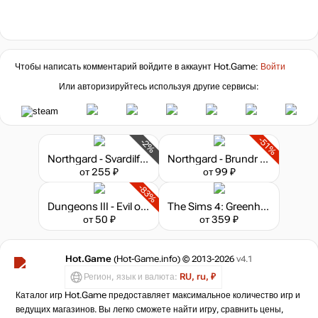
Чтобы написать комментарий войдите в аккаунт
Hot.Game
:
Войти
Или авторизируйтесь используя другие сервисы:
-51%
-2%
Northgard - Svardilfari, Clan of the Horse
Northgard - Brundr & Kaelinn, Clan of the Lynx
от 255 ₽
от 99 ₽
-83%
Dungeons III - Evil of the Caribbean
The Sims 4: Greenhouse Haven Kit
от 50 ₽
от 359 ₽
Hot.Game
(Hot-Game.info) © 2013-2026
v4.1
Регион, язык и валюта:
RU, ru, ₽
Каталог игр Hot.Game предоставляет максимальное количество игр и
ведущих магазинов. Вы легко сможете найти игру, сравнить цены,