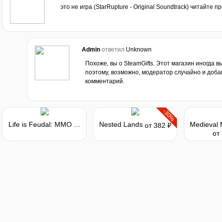
это не игра (StarRupture - Original Soundtrack) читайте 
Admin
ответил
Unknown
Похоже, вы о SteamGifts. Этот магазин иногда 
поэтому, возможно, модератор случайно и доба
комментарий.
-30%
Life is Feudal: MMO - Pagan Starter Pack
Nested Lands
от 382 ₽
от