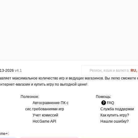
013-2026
v4.1
Регион, язык и валюта:
RU, 
авляет максимальное количество игр и ведущих магазинов. Вы легко сможете
интернет-магазин и купить игру по выгодной цене!
Полезное:
Помощь:
Автосравнение ПК с
FAQ
сис.требованиями игр
Служба поддержки
Учет комиссий
Как купить игру?
Hot.Game API
Нашли ошибку?
ame+
: