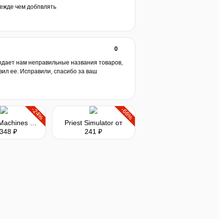
прежде чем добпвлять
0
выдает нам неправильные названия товаров,
вил ее. Исправили, спасибо за ваш
-24%
-66%
Medieval Machines Builder
Priest Simulator
от
 348 ₽
241 ₽