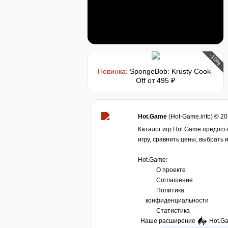
-10%
Новинка:
SpongeBob: Krusty Cook-
Off
от 495 ₽
Hot.Game
(Hot-Game.info) © 2
Каталог игр Hot.Game предост
игру, сравнить цены, выбрать 
Hot.Game:
О проекте
Соглашение
Политика
конфиденциальности
Статистика
Наше расширение
Hot.G