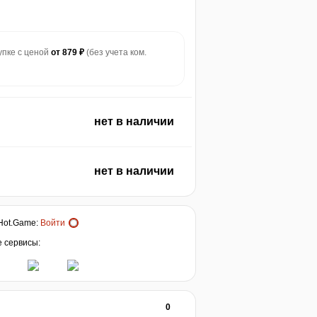
купке с ценой
от 879 ₽
(без учета ком.
нет в наличии
нет в наличии
Hot.Game
:
Войти
е сервисы:
0