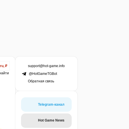
support@hot-game.info
ru, ₽
 найти
@HotGameTGBot
Обратная связь
Telegram-канал
Hot Game News