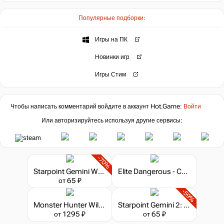
Популярные подборки:
Игры на ПК
Новинки игр
Игры Стим
Чтобы написать комментарий войдите в аккаунт
Hot.Game
:
Войти
Или авторизируйтесь используя другие сервисы:
-70%
Starpoint Gemini Warlords - Upgrade to Digital Deluxe
Elite Dangerous - Commander Premium Edition
от 65 ₽
-59%
Monster Hunter Wilds - Flamefete DLC Pack
Starpoint Gemini 2: Titans
от 1295 ₽
от 65 ₽