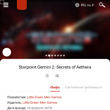
RU, ru, ₽
Starpoint Gemini 2: Secrets of Aethera
Инфо
Системные требования
Разработчик: Little Green Men
Разработчик:
Little Green Men Games
Издатель: Little Green Men Games
Издатель:
Little Green Men Games
Дата выхода: 18 февраля 2015г.
Дата выхода:
18 февраля 2015г.