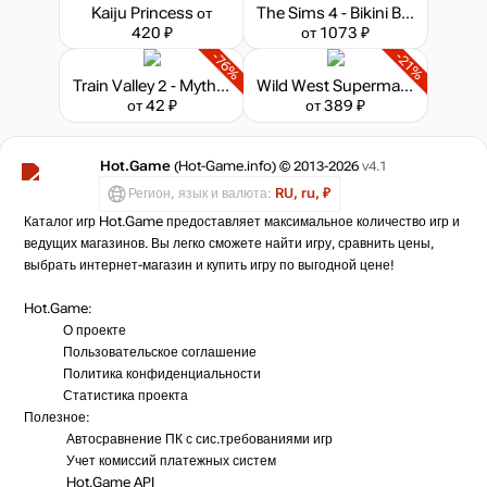
Kaiju Princess
от
The Sims 4 - Bikini Bottom Bundle
420 ₽
от 1073 ₽
-76%
-21%
Train Valley 2 - Myths and Rails
Wild West Supermarket Simulator
от 42 ₽
от 389 ₽
Hot.Game
(Hot-Game.info) © 2013-2026
v4.1
Регион, язык и валюта:
RU, ru, ₽
Каталог игр Hot.Game предоставляет максимальное количество игр и
ведущих магазинов. Вы легко сможете найти игру, сравнить цены,
выбрать интернет-магазин и купить игру по выгодной цене!
Hot.Game:
О проекте
Пользовательское соглашение
Политика конфиденциальности
Статистика
проекта
Полезное:
Автосравнение ПК с сис.требованиями игр
Учет комиссий
платежных систем
Hot.Game API