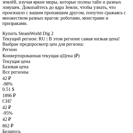
землёй, изучая яркие миры, которые полны тайн и разных
ловушек. Докопайтесь до ядра Земли, чтобы узнать, что
произошло с вашим пропавшим другом, попутно сражаясь с
множеством разных врагов: роботами, монстрами и
призраками.
Купить SteamWorld Dig 2
Текущий регион:
RU
| В этом регионе самая низкая цена!
Выбран предпросмотр цен для региона:
Регион
Конвертированная текущая ц
Ц
ена (₽)
Текущая цена
Базовая цена
Все регионы
42 ₽
-98%
0.51 $
1896 ₽
СНГ
42 ₽
-95%
42 ₽
862 ₽
Беларусь