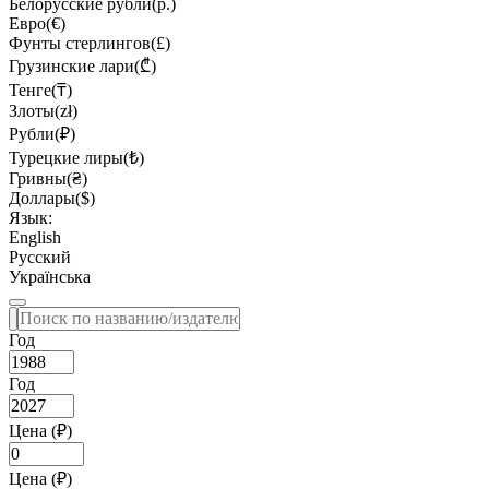
Белорусские рубли(р.)
Евро(€)
Фунты стерлингов(£)
Грузинские лари(₾)
Тенге(₸)
Злоты(zł)
Рубли(₽)
Турецкие лиры(₺)
Гривны(₴)
Доллары($)
Язык:
English
Русский
Українська
Год
Год
Цена (₽)
Цена (₽)