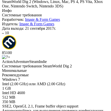
SteamWorld Dig 2
(
Windows, Linux, Mac, PS 4, PS Vita, Xbox
One, Nintendo Switch, Nintendo 3DS
)
Инфо
Системные требования
Разработчик:
Image & Form Games
Издатель:
Image & Form Games
Дата выхода:
21 сентября 2017г.
–
10
85
100
Action
Adventure
Steam
Indie
Системные требования SteamWorld Dig 2
Минимальные
Рекомендуемые
Windows 7
Intel (2.00 GHz) или AMD (2.00 GHz)
1 GB
Intel HD 4600
512 MB
350 MB
SSE2, OpenGL 2.1, Frame buffer object support
Авторизируйтесь
для выполнения проверки конфигурации