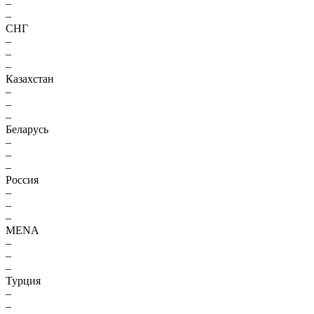
–
–
СНГ
–
–
–
Казахстан
–
–
–
Беларусь
–
–
–
Россия
–
–
–
MENA
–
–
–
Турция
–
–