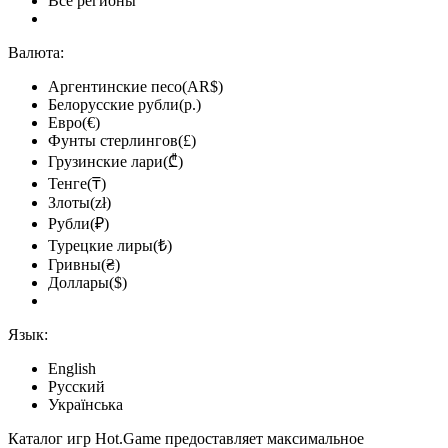
Все регионы
Валюта:
Аргентинские песо(AR$)
Белорусские рубли(р.)
Евро(€)
Фунты стерлингов(£)
Грузинские лари(₾)
Тенге(₸)
Злоты(zł)
Рубли(₽)
Турецкие лиры(₺)
Гривны(₴)
Доллары($)
Язык:
English
Русский
Українська
Каталог игр Hot.Game предоставляет максимальное