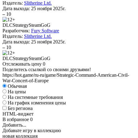
Издатель:
Slitherine Ltd.
Дата выхода:
25 ноября 2025г.
–
10
DLC
Strategy
Steam
GoG
Разработчик:
Fury Software
Издатель:
Slitherine Ltd.
Дата выхода:
25 ноября 2025г.
–
10
DLC
Strategy
Steam
GoG
Отслеживать цену
0
Поделитесь ссылкой со своими друзьями!
https://hot.game/ru-ru/game/Strategic-Command-American-Civil-
War-Concert-of-Europe
Обычная
На цены
На системные требования
На график изменения цены
Без региона
HTML-виджет
В избранное
0
Добавить...
Добавьте игру в коллекцию
новая коллекция