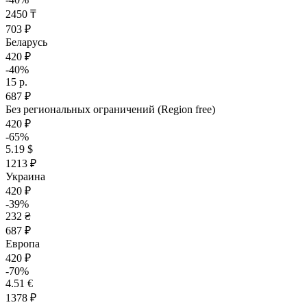
2450 ₸
703 ₽
Беларусь
420 ₽
-40%
15 р.
687 ₽
Без региональных ограничений (Region free)
420 ₽
-65%
5.19 $
1213 ₽
Украина
420 ₽
-39%
232 ₴
687 ₽
Европа
420 ₽
-70%
4.51 €
1378 ₽