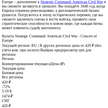
Europe – дополнение к
Strategic Command: American Civil War
и
вы сможете заглянуть в прошлое. Вы попадёте 1848 год, когда
Европа охвачена революциями, а дипломатический баланс
рушится. Погрузитесь в эпоху исторических перемен, где вы
сможете заключать союзы и вести войска, проявите свои
стратегические способности в новом мире, где каждая битва
может изменить судьбу континента.
Купить Strategic Command: American Civil War - Concert of
Europe
Текущий регион:
RU
| В других регионах цена
от 420 ₽
(без
учета ком. при оплате)
Выбран предпросмотр цен для
региона:
Регион
Конвертированная текущая ц
Ц
ена (₽)
Текущая цена
Базовая цена
Все регионы
420 ₽
-72%
5.19 $
1474 ₽
СНГ
420 ₽