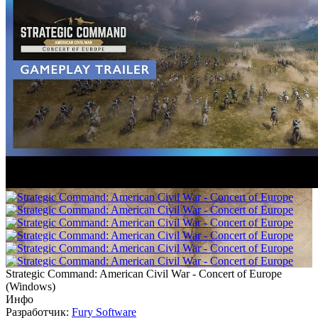
Strategic Command: American Civil War - Concert of Europe
(
Windows
)
Инфо
Разработчик:
Fury Software