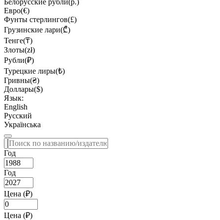
Белорусские рубли(р.)
Евро(€)
Фунты стерлингов(£)
Грузинские лари(₾)
Тенге(₸)
Злоты(zł)
Рубли(₽)
Турецкие лиры(₺)
Гривны(₴)
Доллары($)
Язык:
English
Русский
Українська
Год
Год
Цена (₽)
Цена (₽)