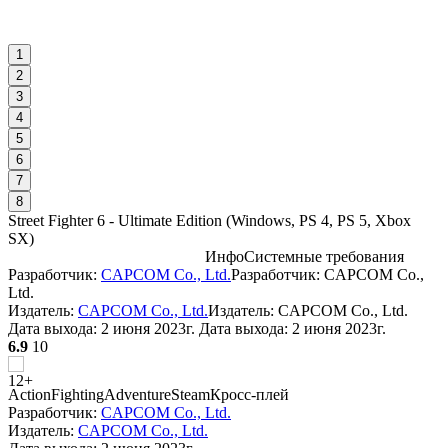
1
2
3
4
5
6
7
8
Street Fighter 6 - Ultimate Edition
(
Windows, PS 4, PS 5, Xbox
SX
)
Инфо
Системные требования
Разработчик:
CAPCOM Co., Ltd.
Разработчик: CAPCOM Co.,
С
Ltd.
Издатель:
CAPCOM Co., Ltd.
Издатель: CAPCOM Co., Ltd.
Дата выхода:
2 июня 2023г.
Дата выхода: 2 июня 2023г.
W
6.9
10
Action
Fighting
Adventure
Steam
Кросс-плей
Разработчик:
CAPCOM Co., Ltd.
Издатель:
CAPCOM Co., Ltd.