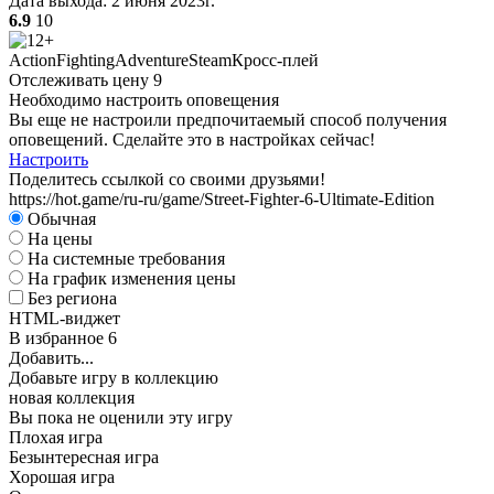
Дата выхода:
2 июня 2023г.
6.9
10
А
Action
Fighting
Adventure
Steam
Кросс-плей
W
Отслеживать цену
9
Необходимо настроить оповещения
Вы еще не настроили предпочитаемый способ получения
оповещений. Сделайте это в настройках сейчас!
Настроить
Поделитесь ссылкой со своими друзьями!
https://hot.game/ru-ru/game/Street-Fighter-6-Ultimate-Edition
Обычная
А
На цены
На системные требования
На график изменения цены
Без региона
HTML-виджет
В избранное
6
Добавить...
Добавьте игру в коллекцию
новая коллекция
Вы пока не оценили эту игру
Плохая игра
Безынтересная игра
Хорошая игра