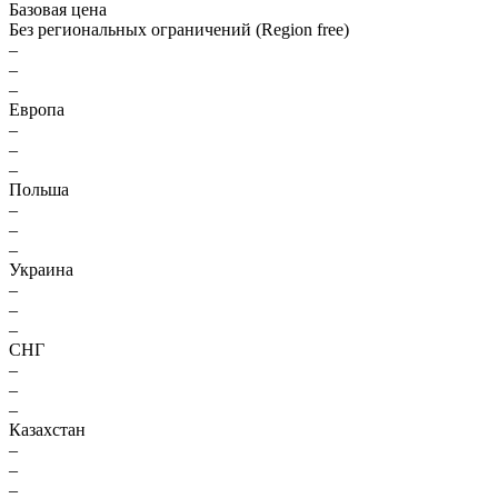
Базовая цена
Без региональных ограничений (Region free)
–
–
–
Европа
–
–
–
Польша
–
–
–
Украина
–
–
–
СНГ
–
–
–
Казахстан
–
–
–