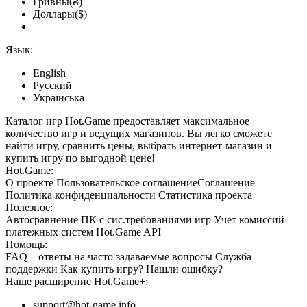
Гривны(₴)
Доллары($)
Язык:
English
Русский
Українська
Каталог игр Hot.Game предоставляет максимальное
количество игр и ведущих магазинов. Вы легко сможете
найти игру, сравнить цены, выбрать интернет-магазин и
купить игру по выгодной цене!
Hot.Game:
О проекте
Пользовательское соглашение
Соглашение
Политика конфиденциальности
Статистика
проекта
Полезное:
Автосравнение ПК с сис.требованиями игр
Учет комиссий
платежных систем
Hot.Game API
Помощь:
FAQ
– ответы на часто задаваемые вопросы
Служба
поддержки
Как купить игру?
Нашли ошибку?
Наше расширение
Hot.Game+
:
support@hot-game.info