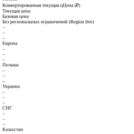
Конвертированная текущая ц
Ц
ена (₽)
Текущая цена
Базовая цена
Без региональных ограничений (Region free)
–
–
–
Европа
–
–
–
Польша
–
–
–
Украина
–
–
–
СНГ
–
–
–
Казахстан