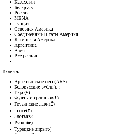
Казахстан
Беларусь
Россия
MENA
Турция
Северная Америка
Соединённые Штаты Америки
Латинская Америка
Аргентина
Азия
Все регионы
Валюта:
Аргентинские песо(AR$)
Белорусские рубли(р.)
Евро(€)
Фунты стерлингов(£)
Грузинские лари(₾)
Тенге(₸)
Злоты(zł)
Рубли(₽)
Турецкие лиры(₺)