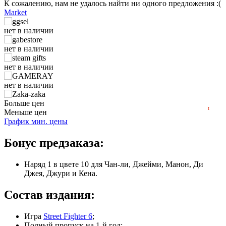
К сожалению, нам не удалось найти ни одного предложения :(
₽
Market
max
8542
8,000
нет в наличии
7,000
нет в наличии
6,000
нет в наличии
5,000
4,000
нет в наличии
min
3445
2024
2025
2026
нет в наличии
Больше цен
t
Меньше цен
нет в наличии
График мин. цены
нет в наличии
Бонус предзаказа:
нет в наличии
Наряд 1 в цвете 10 для Чан-ли, Джейми, Манон, Ди
Джея, Джури и Кена.
нет в наличии
Состав издания:
нет в наличии
Игра
Street Fighter 6
;
Полный пропуск на 1-й год: