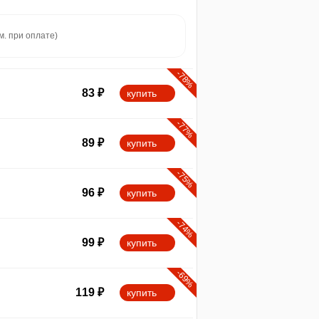
м. при оплате)
-78%
83
₽
купить
-77%
89
₽
купить
-75%
96
₽
купить
-74%
99
₽
купить
-69%
119
₽
купить