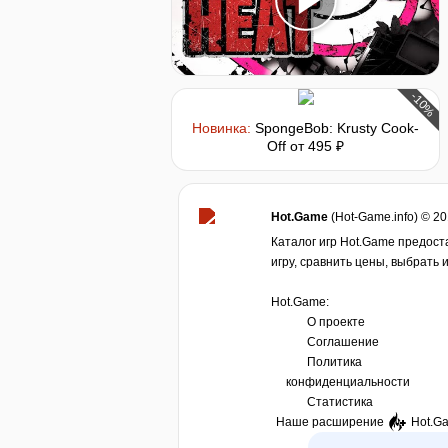
-10%
Новинка:
SpongeBob: Krusty Cook-
Off
от 495 ₽
Hot.Game
(Hot-Game.info) © 2
Каталог игр Hot.Game предост
игру, сравнить цены, выбрать 
Hot.Game:
О проекте
Соглашение
Политика
конфиденциальности
Статистика
Наше расширение
Hot.G