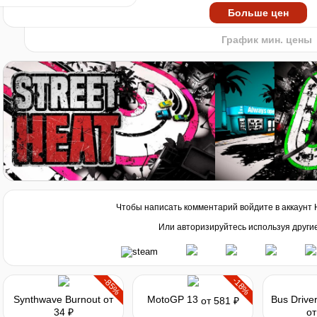
2023
2024
20
Больше цен
-3%
по промокоду:
HOT-GAME3
График мин. цены
Чтобы написать комментарий войдите в аккаунт
Или авторизируйтесь используя други
-85%
-18%
Synthwave Burnout
от
MotoGP 13
от 581 ₽
34 ₽
от