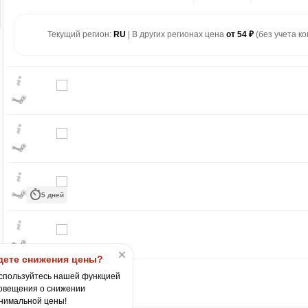
Текущий регион:
RU
| В других регионах цена
от 54 ₽
(без учета ко
₽
5 дней
max
195
150
100
ете снижения цены?
спользуйтесь нашей функцией
50
овещения о снижении
min
17
нимальной цены!