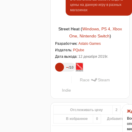
цены на данную игру в разных
магазинах
Street Heat
(
Windows, PS 4, Xbox
One, Nintendo Switch
)
Разработчик:
Astalo Games
Издатель:
PQube
Дата выхода:
12 декабря 2019г.
–
10
Race
Steam
Indie
Отслеживать цену
2
Жд
Во
В избранное
0
Добавить...
оп
ми