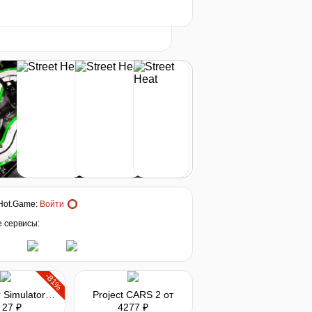
25
2026
t
626
₽
купить
нет в наличии
Hot.Game
:
Войти
е сервисы:
-81%
Bus Driver Simulator - Hungarian Legend
Project CARS 2
от
 27 ₽
4277 ₽