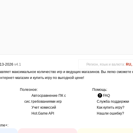
013-2026
v4.1
Регион, язык и валюта:
RU, 
авляет максимальное количество игр и ведущих магазинов. Вы легко сможете
интернет-магазин и купить игру по выгодной цене!
Полезное:
Помощь:
Автосравнение ПК с
FAQ
сис.требованиями игр
Служба поддержки
Учет комиссий
Как купить игру?
Hot.Game API
Нашли ошибку?
ame+
: