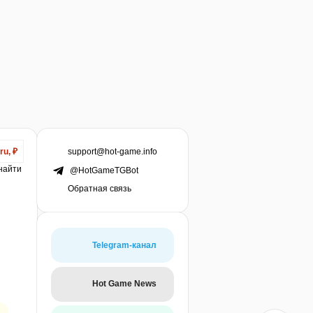
support@hot-game.info
ru, ₽
 найти
@HotGameTGBot
Обратная связь
Telegram-канал
Hot Game News