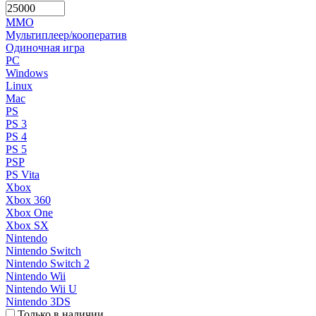
MMO
Мультиплеер/кооператив
Одиночная игра
PC
Windows
Linux
Mac
PS
PS 3
PS 4
PS 5
PSP
PS Vita
Xbox
Xbox 360
Xbox One
Xbox SX
Nintendo
Nintendo Switch
Nintendo Switch 2
Nintendo Wii
Nintendo Wii U
Nintendo 3DS
Только в наличии