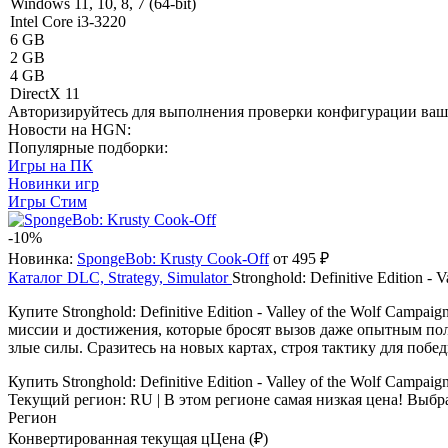
Windows 11, 10, 8, 7 (64-bit)
Intel Core i3-3220
6 GB
2 GB
4 GB
DirectX 11
Авторизируйтесь
для выполнения проверки конфигурации ва
Новости на HGN:
Популярные подборки:
Игры на ПК
Новинки игр
Игры Стим
-10%
Новинка:
SpongeBob: Krusty Cook-Off
от 495 ₽
Каталог
DLC, Strategy, Simulator
Stronghold: Definitive Edition - 
Купите Stronghold: Definitive Edition - Valley of the Wolf Ca
миссии и достижения, которые бросят вызов даже опытным пол
злые силы. Сразитесь на новых картах, строя тактику для побе
Купить Stronghold: Definitive Edition - Valley of the Wolf Campaig
Текущий регион:
RU
| В этом регионе самая низкая цена!
Выбра
Регион
Конвертированная текущая ц
Ц
ена (₽)