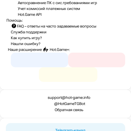
Автосравнение ПК с сис.требованиями игр
Учет комиссий
платежных систем
Hot.Game API
Помощь:
FAQ
– ответы на часто задаваемые вопросы
Служба поддержки
Как купить игру?
Нашли ошибку?
Наше расширение
Hot.Game+
:
support@hot-game.info
@HotGameTGBot
Обратная связь
Telegram-канал