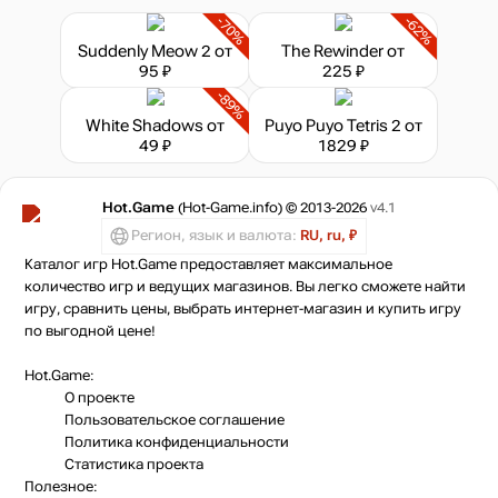
-70%
-62%
Suddenly Meow 2
от
The Rewinder
от
95 ₽
225 ₽
-89%
White Shadows
от
Puyo Puyo Tetris 2
от
49 ₽
1829 ₽
Hot.Game
(Hot-Game.info) © 2013-2026
v4.1
Регион, язык и валюта:
RU, ru, ₽
Каталог игр Hot.Game предоставляет максимальное
количество игр и ведущих магазинов. Вы легко сможете найти
игру, сравнить цены, выбрать интернет-магазин и купить игру
по выгодной цене!
Hot.Game:
О проекте
Пользовательское соглашение
Политика конфиденциальности
Статистика
проекта
Полезное: