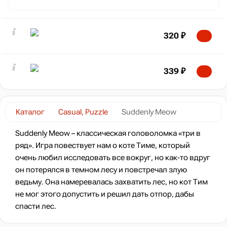
320
₽
339
₽
Каталог
Casual, Puzzle
Suddenly Meow
Suddenly Meow – классическая головоломка «три в
ряд». Игра повествует нам о коте Тиме, который
очень любил исследовать все вокруг, но как-то вдруг
он потерялся в темном лесу и повстречал злую
ведьму. Она намеревалась захватить лес, но кот Тим
не мог этого допустить и решил дать отпор, дабы
спасти лес.