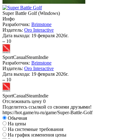
Super Battle Golf
(
Windows
)
Инфо
Разработчик:
Brimstone
Издатель:
Oro Interactive
Дата выхода:
19 февраля 2026г.
–
10
Sport
Casual
Steam
Indie
Разработчик:
Brimstone
Издатель:
Oro Interactive
Дата выхода:
19 февраля 2026г.
–
10
Sport
Casual
Steam
Indie
Отслеживать цену
0
Поделитесь ссылкой со своими друзьями!
https://hot.game/ru-ru/game/Super-Battle-Golf
Обычная
На цены
На системные требования
На график изменения цены