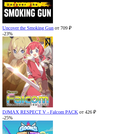
Uncover the Smoking Gun
от 709 ₽
-23%
DJMAX RESPECT V - Falcom PACK
от 426 ₽
-25%