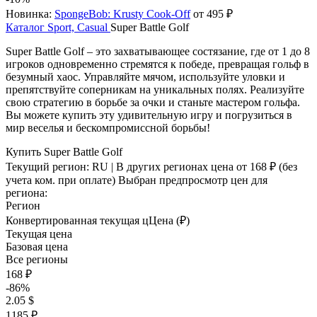
Новинка:
SpongeBob: Krusty Cook-Off
от 495 ₽
Каталог
Sport, Casual
Super Battle Golf
Super Battle Golf – это захватывающее состязание, где от 1 до 8
игроков одновременно стремятся к победе, превращая гольф в
безумный хаос. Управляйте мячом, используйте уловки и
препятствуйте соперникам на уникальных полях. Реализуйте
свою стратегию в борьбе за очки и станьте мастером гольфа.
Вы можете купить эту удивительную игру и погрузиться в
мир веселья и бескомпромиссной борьбы!
Купить Super Battle Golf
Текущий регион:
RU
| В других регионах цена
от 168 ₽
(без
учета ком. при оплате)
Выбран предпросмотр цен для
региона:
Регион
Конвертированная текущая ц
Ц
ена (₽)
Текущая цена
Базовая цена
Все регионы
168 ₽
-86%
2.05 $
1185 ₽