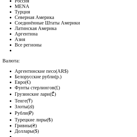
Россия
MENA
Турция
Северная Америка
Соединённые Штаты Америки
Латинская Америка
Аргентина
Азия
Все регионы
Валюта:
Аргентинские песо(AR$)
Белорусские рубли(р.)
Евро(€)
Фунты стерлингов(£)
Грузинские лари(₾)
Тенге(₸)
Злоты(zł)
Рубли(₽)
Турецкие лиры(₺)
Гривны(₴)
Доллары($)