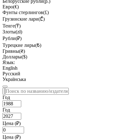
Белорусские рубли(р.)
Евро(€)
Фунты стерлингов(£)
Грузинские лари(₾)
Тенге(₸)
Злоты(zł)
Рубли(₽)
Турецкие лиры(₺)
Гривны(₴)
Доллары($)
Язык:
English
Русский
Українська
Год
Год
Цена (₽)
Цена (₽)