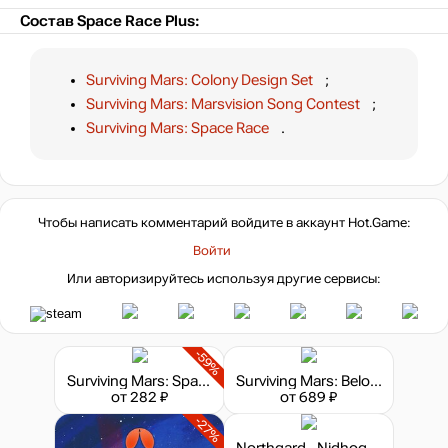
Состав Space Race Plus:
Surviving Mars: Colony Design Set
;
Surviving Mars: Marsvision Song Contest
;
Surviving Mars: Space Race
.
Чтобы написать комментарий войдите в аккаунт
Hot.Game
:
Войти
Или авторизируйтесь используя другие сервисы:
-59%
Surviving Mars: Space Race
Surviving Mars: Below and Beyond
от 282 ₽
от 689 ₽
-27%
Northgard - Nidhogg, Clan of the Dragon