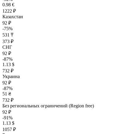
0.98 €
1222 ₽
Казахстан
92 ₽
-75%
531 ₸
373 ₽
СНГ
92 ₽
-87%
1.13 $
732 ₽
Украина
92 ₽
-87%
51 ₴
732 ₽
Без региональных ограничений (Region free)
92 ₽
-91%
1.13 $
1057 ₽