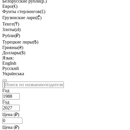
Белорусские рубли(р.)
Евро(€)
Фунты стерлингов(£)
Грузинские лари(₾)
Тенге(₸)
Злоты(zł)
Рубли(₽)
Турецкие лиры(₺)
Гривны(₴)
Доллары($)
Язык:
English
Русский
Українська
Год
Год
Цена (₽)
Цена (₽)