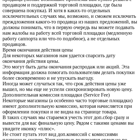
продавцом и поддержкой торговой площадки, где была
совершена покупка). И хотя в каких-то отдельных
исключительных случаях мы, возможно, и сможем исключить
преждложения какого-то продавца из наших предложений, вы
должны понимать, что в первую очередь вы можете подавать
нам жалобы на работу всей торговой площадки (медленную
работу саппорта или что-то подобное), а не отдельных
продавцов.
Время окончания действия цены
Для некоторых магазинов нам удается спарсить дату
окончания действия цены.
Это могут быть даты окончания распродаж или акций. Эта
информация должна помогать пользователям делать покупки
более своевременно и не упускать выгоду.
Иногда может случаться так, что срок действия цены уже
вышел, но мы еще не успели синхронизировать новую цену.
Дополнительная комиссия площадки (Service Fee)
Некоторые магазины (а особенно часто торговые площадки)
имеют дополнительную комиссию, которая начисляется при
оформлении покупки и не видна на странице товара.
В таких случаях мы стараемся учесть этот доп.сбор сразу и
вывести для вас финальную цену. Рядом с такими ценами вы
увидите иконку «плюс».
Не стоит путать этот вид доп.комиссий с комиссиями
платежных систем. Учет которых включается отдельно по