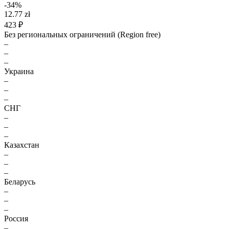
-34%
12.77 zł
423 ₽
Без региональных ограничений (Region free)
–
–
–
Украина
–
–
–
СНГ
–
–
–
Казахстан
–
–
–
Беларусь
–
–
–
Россия
–