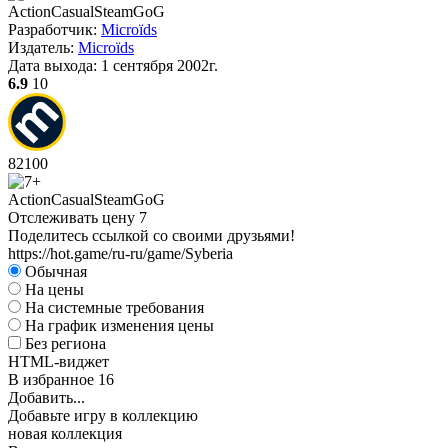
Action
Casual
Steam
GoG
Разработчик:
Microïds
Издатель:
Microïds
Дата выхода:
1 сентября 2002г.
6.9
10
82
100
Action
Casual
Steam
GoG
Отслеживать цену
7
Поделитесь ссылкой со своими друзьями!
https://hot.game/ru-ru/game/Syberia
Обычная
На цены
На системные требования
На график изменения цены
Без региона
HTML-виджет
В избранное
16
Добавить...
Добавьте игру в коллекцию
новая коллекция