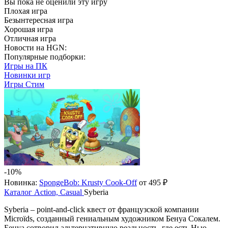
Вы пока не оценили эту игру
Плохая игра
Безынтересная игра
Хорошая игра
Отличная игра
Новости на HGN:
Популярные подборки:
Игры на ПК
Новинки игр
Игры Стим
-10%
Новинка:
SpongeBob: Krusty Cook-Off
от 495 ₽
Каталог
Action, Casual
Syberia
Syberia – point-and-click квест от французской компании
Microïds, созданный гениальным художником Бенуа Сокалем.
Бенуа сотворил альтернативную реальность, где есть Нью-