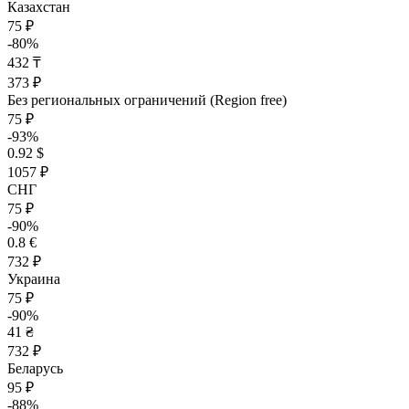
Казахстан
75 ₽
-80%
432 ₸
373 ₽
Без региональных ограничений (Region free)
75 ₽
-93%
0.92 $
1057 ₽
СНГ
75 ₽
-90%
0.8 €
732 ₽
Украина
75 ₽
-90%
41 ₴
732 ₽
Беларусь
95 ₽
-88%