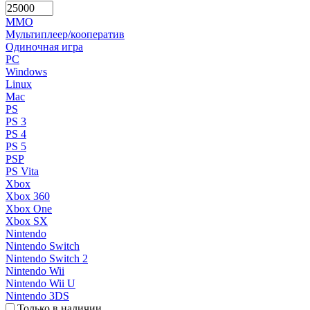
MMO
Мультиплеер/кооператив
Одиночная игра
PC
Windows
Linux
Mac
PS
PS 3
PS 4
PS 5
PSP
PS Vita
Xbox
Xbox 360
Xbox One
Xbox SX
Nintendo
Nintendo Switch
Nintendo Switch 2
Nintendo Wii
Nintendo Wii U
Nintendo 3DS
Только в наличии