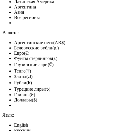
Латинская Америка
Аргентина
Азия
Все регионы
Валюта:
Аргентинские песо(AR$)
Белорусские рубли(р.)
Евро(€)
Фунты стерлингов(£)
Грузинские лари(₾)
Тенге(₸)
Злоты(zł)
Рубли(₽)
Турецкие лиры(₺)
Гривны(₴)
Доллары($)
Язык:
English
Русский