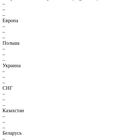
–
–
–
Европа
–
–
–
Польша
–
–
–
Украина
–
–
–
СНГ
–
–
–
Казахстан
–
–
–
Беларусь
–