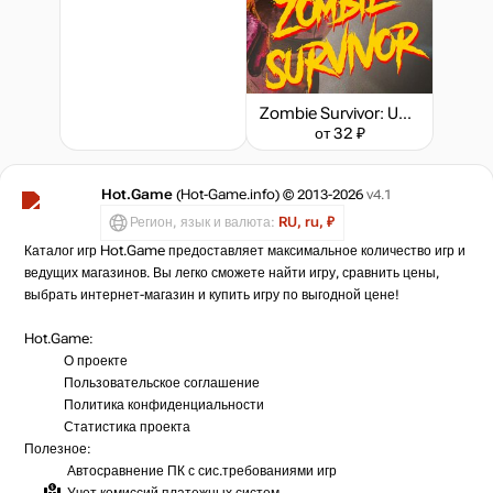
Zombie Survivor: Undead City Attack
от 32 ₽
Hot.Game
(Hot-Game.info) © 2013-2026
v4.1
Регион, язык и валюта:
RU, ru, ₽
Каталог игр Hot.Game предоставляет максимальное количество игр и
ведущих магазинов. Вы легко сможете найти игру, сравнить цены,
выбрать интернет-магазин и купить игру по выгодной цене!
Hot.Game:
О проекте
Пользовательское соглашение
Политика конфиденциальности
Статистика
проекта
Полезное:
Автосравнение ПК с сис.требованиями игр
Учет комиссий
платежных систем