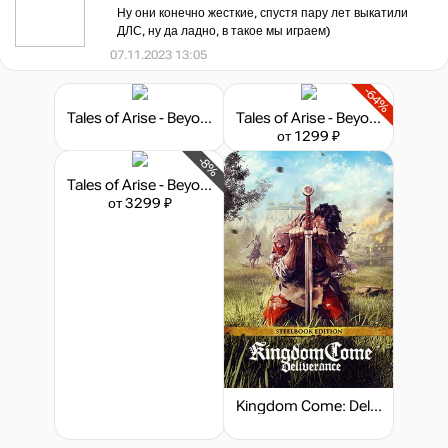
Ну они конечно жесткие, спустя пару лет выкатили
ДЛС, ну да ладно, в такое мы играем)
07.11.2023 13:05
-64%
Tales of Arise - Beyond the Dawn Ultimate Edition
Tales of Arise - Beyond the Dawn Edition
от 1299 ₽
-8%
Tales of Arise - Beyond the Dawn Premium Edition
от 3299 ₽
Kingdom Come: Deliverance - Steelbook Edition