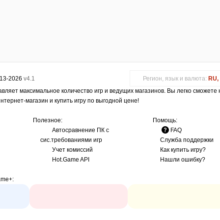
013-2026
v4.1
Регион, язык и валюта:
RU, 
авляет максимальное количество игр и ведущих магазинов. Вы легко сможете
интернет-магазин и купить игру по выгодной цене!
Полезное:
Помощь:
Автосравнение ПК с
FAQ
сис.требованиями игр
Служба поддержки
Учет комиссий
Как купить игру?
Hot.Game API
Нашли ошибку?
ame+
: