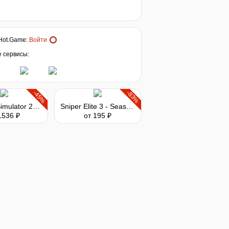
Hot.Game
:
Войти
е сервисы:
-45%
-83%
Farming Simulator 25 - Year 1 Season Pass
Sniper Elite 3 - Season Pass
1536 ₽
от 195 ₽