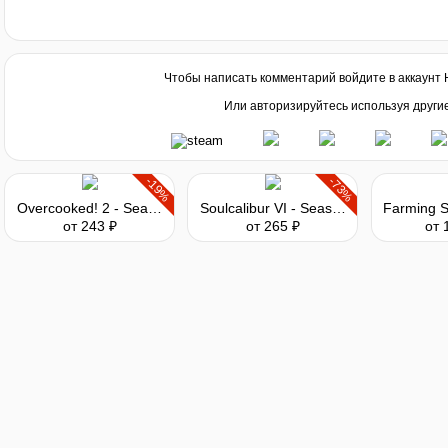
Чтобы написать комментарий войдите в аккаунт
Или авторизируйтесь используя други
-19%
-73%
Overcooked! 2 - Season Pass
Soulcalibur VI - Season Pass
от 243 ₽
от 265 ₽
от 