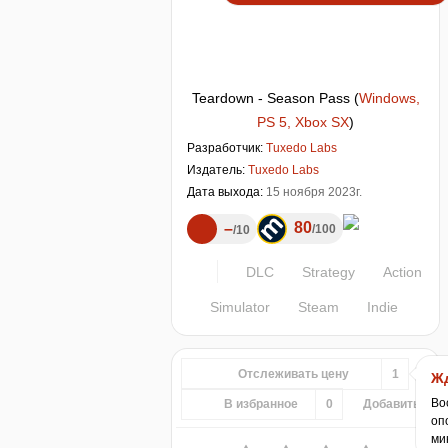
Teardown - Season Pass
(
Windows,
PS 5, Xbox SX
)
Разработчик:
Tuxedo Labs
Издатель:
Tuxedo Labs
Дата выхода:
15 ноября 2023г.
80
–
100
10
DLC
Strategy
Action
Simulator
Steam
Indie
Отслеживать цену
1
Жд
Во
В избранное
0
Добавить...
оп
ми