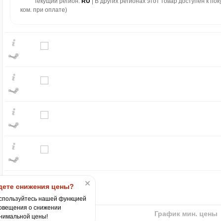
Текущий регион:
RU
| В других регионах этот товар доступен к по
ком. при оплате)
₽
1,400
1,300
1,200
1,100
1,000
900
ете снижения цены?
2025
спользуйтесь нашей функцией
овещения о снижении
График мин. цены
нимальной цены!