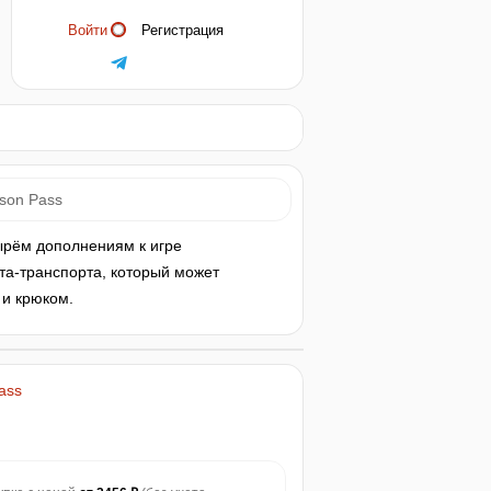
Войти
Регистрация
son Pass
тырём дополнениям к игре
ота-транспорта, который может
 и крюком.
ass