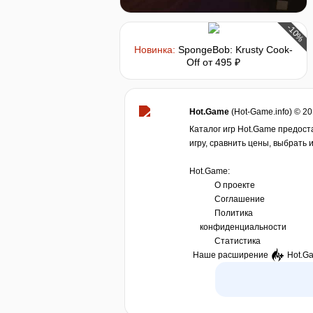
-10%
Новинка:
SpongeBob: Krusty Cook-
Off
от 495 ₽
Hot.Game
(Hot-Game.info) © 2
Каталог игр Hot.Game предост
игру, сравнить цены, выбрать 
Hot.Game:
О проекте
Соглашение
Политика
конфиденциальности
Статистика
Наше расширение
Hot.G