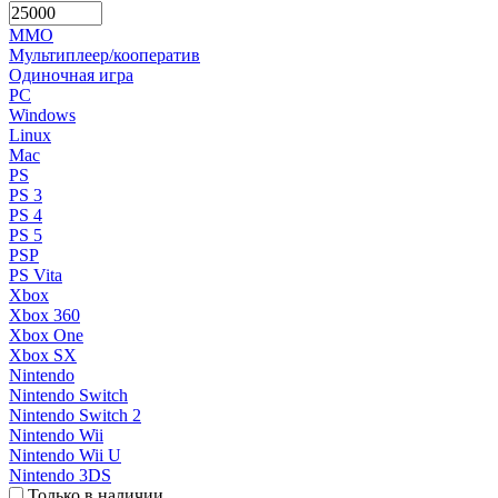
MMO
Мультиплеер/кооператив
Одиночная игра
PC
Windows
Linux
Mac
PS
PS 3
PS 4
PS 5
PSP
PS Vita
Xbox
Xbox 360
Xbox One
Xbox SX
Nintendo
Nintendo Switch
Nintendo Switch 2
Nintendo Wii
Nintendo Wii U
Nintendo 3DS
Только в наличии