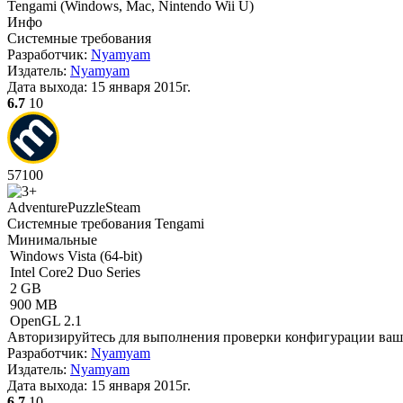
Tengami
(
Windows, Mac, Nintendo Wii U
)
Инфо
Системные требования
Разработчик:
Nyamyam
Издатель:
Nyamyam
Дата выхода:
15 января 2015г.
6.7
10
57
100
Adventure
Puzzle
Steam
Системные требования Tengami
Минимальные
Windows Vista (64-bit)
Intel Core2 Duo Series
2 GB
900 MB
OpenGL 2.1
Авторизируйтесь
для выполнения проверки конфигурации ва
Разработчик:
Nyamyam
Издатель:
Nyamyam
Дата выхода:
15 января 2015г.
6.7
10