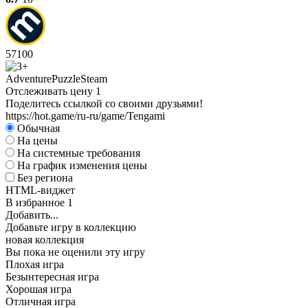
57
100
Adventure
Puzzle
Steam
Отслеживать цену
1
Поделитесь ссылкой со своими друзьями!
https://hot.game/ru-ru/game/Tengami
Обычная
На цены
На системные требования
На график изменения цены
Без региона
HTML-виджет
В избранное
1
Добавить...
Добавьте игру в коллекцию
новая коллекция
Вы пока не оценили эту игру
Плохая игра
Безынтересная игра
Хорошая игра
Отличная игра