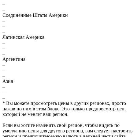
–
–
Соединённые Штаты Америки
–
–
–
Латинская Америка
–
–
–
Аргентина
–
–
–
Азия
–
–
–
* Вы можете просмотреть цены в других регионах, просто
нажав по ним в этом блоке. Это только предпросмотр цен,
который не меняет ваш регион.
Если вы хотите изменить свой регион, чтобы видеть по
умолчанию цены для другого региона, вам следует настроить
регион и предпочитаюемую валюту в верхней части сайта.