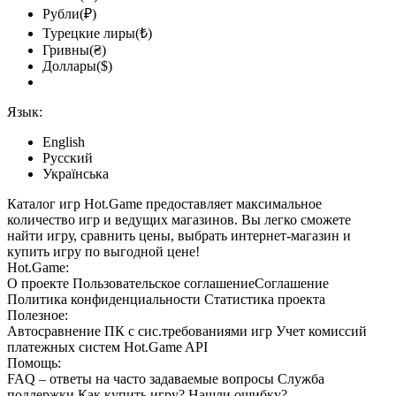
Рубли(₽)
Турецкие лиры(₺)
Гривны(₴)
Доллары($)
Язык:
English
Русский
Українська
Каталог игр Hot.Game предоставляет максимальное
количество игр и ведущих магазинов. Вы легко сможете
найти игру, сравнить цены, выбрать интернет-магазин и
купить игру по выгодной цене!
Hot.Game:
О проекте
Пользовательское соглашение
Соглашение
Политика конфиденциальности
Статистика
проекта
Полезное:
Автосравнение ПК с сис.требованиями игр
Учет комиссий
платежных систем
Hot.Game API
Помощь:
FAQ
– ответы на часто задаваемые вопросы
Служба
поддержки
Как купить игру?
Нашли ошибку?