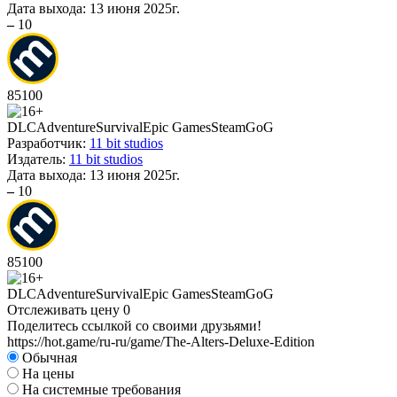
Дата выхода:
13 июня 2025г.
–
10
85
100
DLC
Adventure
Survival
Epic Games
Steam
GoG
Разработчик:
11 bit studios
Издатель:
11 bit studios
Дата выхода:
13 июня 2025г.
–
10
85
100
DLC
Adventure
Survival
Epic Games
Steam
GoG
Отслеживать цену
0
Поделитесь ссылкой со своими друзьями!
https://hot.game/ru-ru/game/The-Alters-Deluxe-Edition
Обычная
На цены
На системные требования