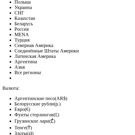
Польша
Украина
СНГ
Казахстан
Беларусь
Россия
MENA
Турция
Северная Америка
Соединённые Штаты Америки
Латинская Америка
Аргентина
Азия
Все регионы
Валюта:
Аргентинские песо(AR$)
Белорусские рубли(р.)
Евро(€)
Фунты стерлингов(£)
Грузинские лари(₾)
Тенге(₸)
Злоты(zł)