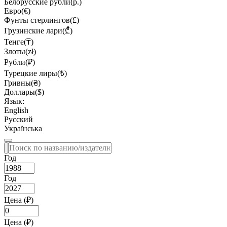
Белорусские рубли(р.)
Евро(€)
Фунты стерлингов(£)
Грузинские лари(₾)
Тенге(₸)
Злоты(zł)
Рубли(₽)
Турецкие лиры(₺)
Гривны(₴)
Доллары($)
Язык:
English
Русский
Українська
Год
Год
Цена (₽)
Цена (₽)