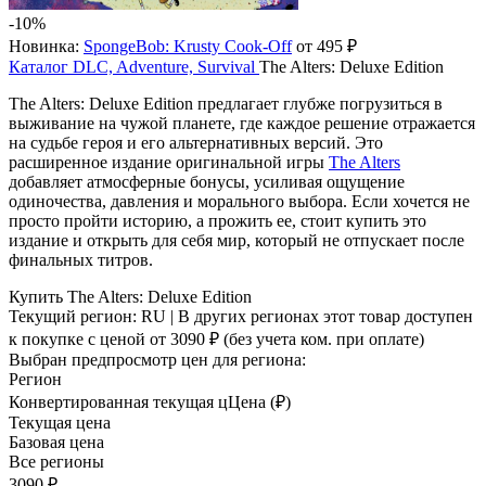
-10%
Новинка:
SpongeBob: Krusty Cook-Off
от 495 ₽
Каталог
DLC, Adventure, Survival
The Alters: Deluxe Edition
The Alters: Deluxe Edition предлагает глубже погрузиться в
выживание на чужой планете, где каждое решение отражается
на судьбе героя и его альтернативных версий. Это
расширенное издание оригинальной игры
The Alters
добавляет атмосферные бонусы, усиливая ощущение
одиночества, давления и морального выбора. Если хочется не
просто пройти историю, а прожить ее, стоит купить это
издание и открыть для себя мир, который не отпускает после
финальных титров.
Купить The Alters: Deluxe Edition
Текущий регион:
RU
| В других регионах этот товар доступен
к покупке с ценой
от 3090 ₽
(без учета ком. при оплате)
Выбран предпросмотр цен для региона:
Регион
Конвертированная текущая ц
Ц
ена (₽)
Текущая цена
Базовая цена
Все регионы
3090 ₽