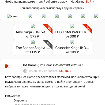
Чтобы написать комментарий войдите в аккаунт
Hot.Game
:
Войти
Или авторизируйтесь используя другие сервисы:
-29%
-70%
Anvil Saga - Deluxe Edition
LEGO Star Wars: The Skywalker Saga - Deluxe Edition
от 579 ₽
от 300 ₽
-6%
The Banner Saga 3 - Legendary Edition
Crusader Kings II: Dynasty Shields
от 1119 ₽
от 109 ₽
Hot.Game
(Hot-Game.info) © 2013-2026
v4.1
Регион, язык и валюта:
RU, ru, ₽
Каталог игр Hot.Game предоставляет максимальное количество игр и
ведущих магазинов. Вы легко сможете найти игру, сравнить цены,
выбрать интернет-магазин и купить игру по выгодной цене!
Hot.Game:
О проекте