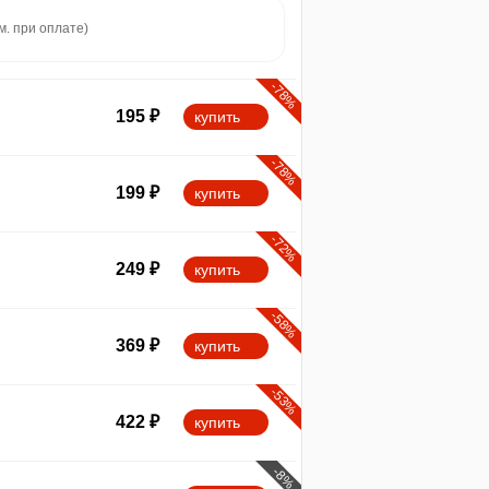
м. при оплате)
-78%
195
₽
купить
-78%
199
₽
купить
-72%
249
₽
купить
-58%
369
₽
купить
-53%
422
₽
купить
-8%