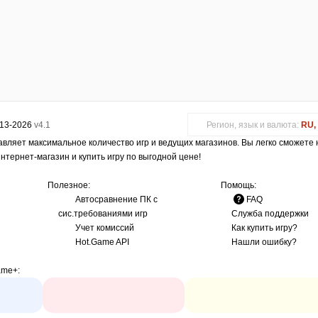
013-2026
v4.1
Регион, язык и валюта:
RU, 
авляет максимальное количество игр и ведущих магазинов. Вы легко сможете
интернет-магазин и купить игру по выгодной цене!
Полезное:
Помощь:
Автосравнение ПК с
FAQ
сис.требованиями игр
Служба поддержки
Учет комиссий
Как купить игру?
Hot.Game API
Нашли ошибку?
ame+
: