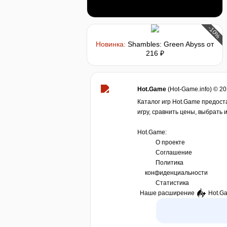
-10%
Новинка:
Shambles: Green Abyss
от
216 ₽
Hot.Game
(Hot-Game.info) © 2
Каталог игр Hot.Game предост
игру, сравнить цены, выбрать 
Hot.Game:
О проекте
Соглашение
Политика
конфиденциальности
Статистика
Наше расширение
Hot.G