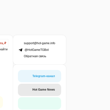
support@hot-game.info
ru, ₽
 найти
@HotGameTGBot
Обратная связь
Telegram-канал
Hot Game News