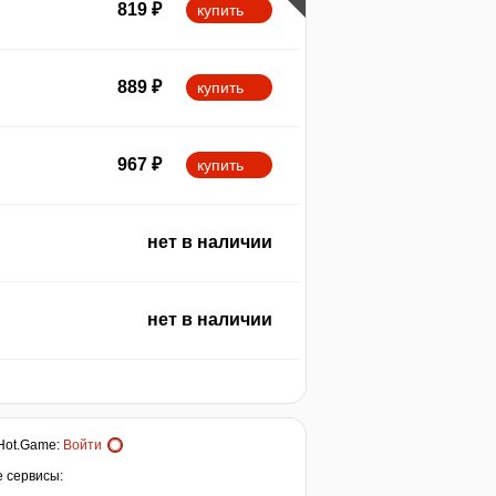
819
₽
купить
889
₽
купить
967
₽
купить
нет в наличии
нет в наличии
Hot.Game
:
Войти
е сервисы: