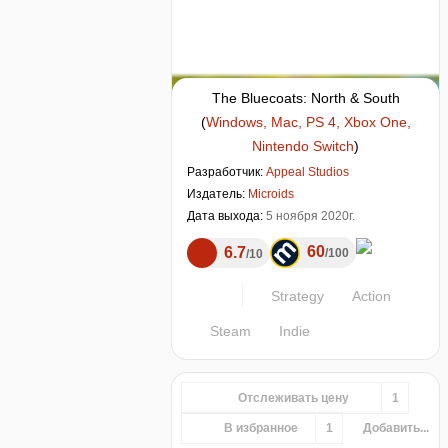
The Bluecoats: North & South
(
Windows, Mac, PS 4, Xbox One,
Nintendo Switch
)
Разработчик:
Appeal Studios
Издатель:
Microids
Дата выхода:
5 ноября 2020г.
60
6.7
100
10
Strategy
Action
Steam
Indie
Отслеживать цену
1
В избранное
1
Добавить...