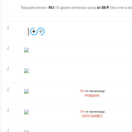
Текущий регион:
RU
| В других регионах цена
от 88 ₽
(без учета ко
-5%
по промокоду:
Hotgame
-3%
по промокоду:
HOT-GAME3