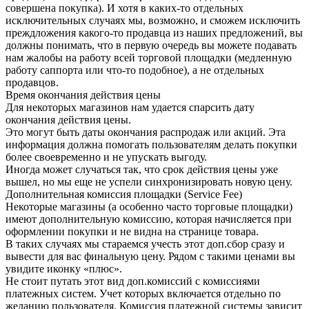
совершена покупка). И хотя в каких-то отдельных
исключительных случаях мы, возможно, и сможем исключить
преждложения какого-то продавца из наших предложений, вы
должны понимать, что в первую очередь вы можете подавать
нам жалобы на работу всей торговой площадки (медленную
работу саппорта или что-то подобное), а не отдельных
продавцов.
Время окончания действия цены
Для некоторых магазинов нам удается спарсить дату
окончания действия цены.
Это могут быть даты окончания распродаж или акций. Эта
информация должна помогать пользователям делать покупки
более своевременно и не упускать выгоду.
Иногда может случаться так, что срок действия цены уже
вышел, но мы еще не успели синхронизировать новую цену.
Дополнительная комиссия площадки (Service Fee)
Некоторые магазины (а особенно часто торговые площадки)
имеют дополнительную комиссию, которая начисляется при
оформлении покупки и не видна на странице товара.
В таких случаях мы стараемся учесть этот доп.сбор сразу и
вывести для вас финальную цену. Рядом с такими ценами вы
увидите иконку «плюс».
Не стоит путать этот вид доп.комиссий с комиссиями
платежных систем. Учет которых включается отдельно по
желанию пользователя. Комиссия платежной системы зависит