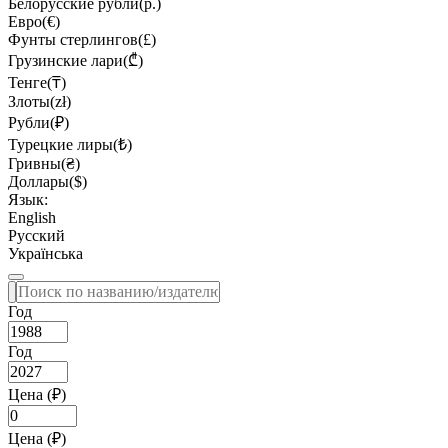
Белорусские рубли(р.)
Евро(€)
Фунты стерлингов(£)
Грузинские лари(₾)
Тенге(₸)
Злоты(zł)
Рубли(₽)
Турецкие лиры(₺)
Гривны(₴)
Доллары($)
Язык:
English
Русский
Українська
Год
Год
Цена (₽)
Цена (₽)