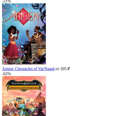
-21%
Arisen: Chronicles of Var'Nagal
от 295 ₽
-62%