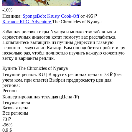
-10%
Новинка:
SpongeBob: Krusty Cook-Off
от 495 ₽
Каталог
RPG, Adventure
The Chronicles of Nyanya
Забавная рисовка игры Nyanya и множество забавных и
саркастичных диалогов котят помогут вас расслабиться.
Попытайтесь вытащить из пучины депрессии главную
героиню – мяуссасин Катаир. Вам понадобится пройти игру
несколько раз, чтобы полностью изучить каждую сюжетную
ветку и варианты реплик.
Купить The Chronicles of Nyanya
Текущий регион:
RU
| В других регионах цена
от 73 ₽
(без
учета ком. при оплате)
Выбран предпросмотр цен для
региона:
Регион
Конвертированная текущая ц
Ц
ена (₽)
Текущая цена
Базовая цена
Все регионы
73 ₽
-96%
0.9 $