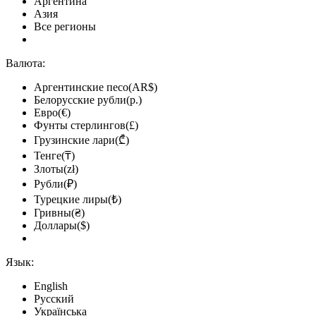
Аргентина
Азия
Все регионы
Валюта:
Аргентинские песо(AR$)
Белорусские рубли(р.)
Евро(€)
Фунты стерлингов(£)
Грузинские лари(₾)
Тенге(₸)
Злоты(zł)
Рубли(₽)
Турецкие лиры(₺)
Гривны(₴)
Доллары($)
Язык:
English
Русский
Українська