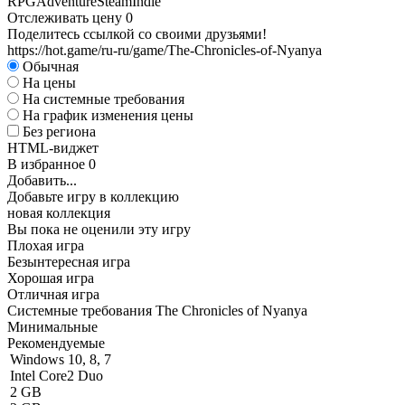
RPG
Adventure
Steam
Indie
Отслеживать цену
0
Поделитесь ссылкой со своими друзьями!
https://hot.game/ru-ru/game/The-Chronicles-of-Nyanya
Обычная
На цены
На системные требования
На график изменения цены
Без региона
HTML-виджет
В избранное
0
Добавить...
Добавьте игру в коллекцию
новая коллекция
Вы пока не оценили эту игру
Плохая игра
Безынтересная игра
Хорошая игра
Отличная игра
Системные требования The Chronicles of Nyanya
Минимальные
Рекомендуемые
Windows 10, 8, 7
Intel Core2 Duo
2 GB