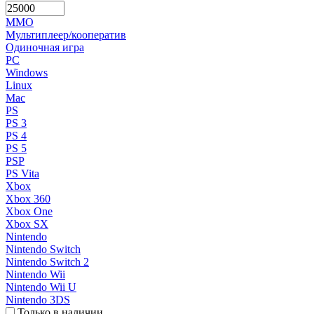
MMO
Мультиплеер/кооператив
Одиночная игра
PC
Windows
Linux
Mac
PS
PS 3
PS 4
PS 5
PSP
PS Vita
Xbox
Xbox 360
Xbox One
Xbox SX
Nintendo
Nintendo Switch
Nintendo Switch 2
Nintendo Wii
Nintendo Wii U
Nintendo 3DS
Только в наличии