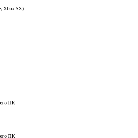
e, Xbox SX
)
шего ПК
шего ПК