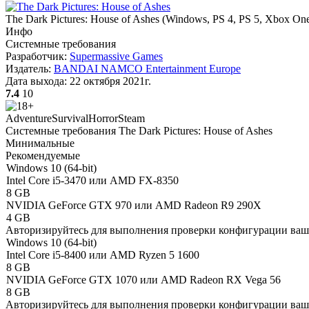
The Dark Pictures: House of Ashes
(
Windows, PS 4, PS 5, Xbox On
Инфо
Системные требования
Разработчик:
Supermassive Games
Издатель:
BANDAI NAMCO Entertainment Europe
Дата выхода:
22 октября 2021г.
7.4
10
Adventure
Survival
Horror
Steam
Системные требования The Dark Pictures: House of Ashes
Минимальные
Рекомендуемые
Windows 10 (64-bit)
Intel Core i5-3470 или AMD FX-8350
8 GB
NVIDIA GeForce GTX 970 или AMD Radeon R9 290X
4 GB
Авторизируйтесь
для выполнения проверки конфигурации ва
Windows 10 (64-bit)
Intel Core i5-8400 или AMD Ryzen 5 1600
8 GB
NVIDIA GeForce GTX 1070 или AMD Radeon RX Vega 56
8 GB
Авторизируйтесь
для выполнения проверки конфигурации ва