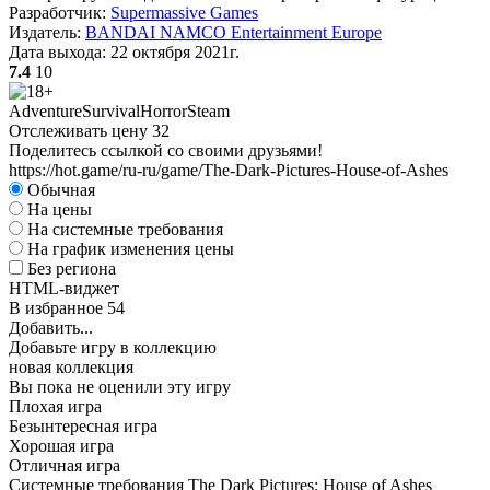
Разработчик:
Supermassive Games
Издатель:
BANDAI NAMCO Entertainment Europe
Дата выхода:
22 октября 2021г.
7.4
10
Adventure
Survival
Horror
Steam
Отслеживать цену
32
Поделитесь ссылкой со своими друзьями!
https://hot.game/ru-ru/game/The-Dark-Pictures-House-of-Ashes
Обычная
На цены
На системные требования
На график изменения цены
Без региона
HTML-виджет
В избранное
54
Добавить...
Добавьте игру в коллекцию
новая коллекция
Вы пока не оценили эту игру
Плохая игра
Безынтересная игра
Хорошая игра
Отличная игра
Системные требования The Dark Pictures: House of Ashes