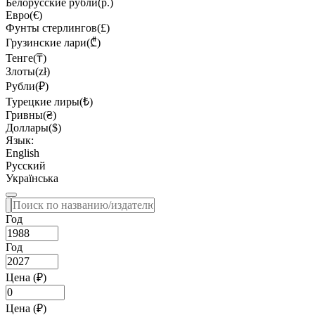
Белорусские рубли(р.)
Евро(€)
Фунты стерлингов(£)
Грузинские лари(₾)
Тенге(₸)
Злоты(zł)
Рубли(₽)
Турецкие лиры(₺)
Гривны(₴)
Доллары($)
Язык:
English
Русский
Українська
Год
Год
Цена (₽)
Цена (₽)